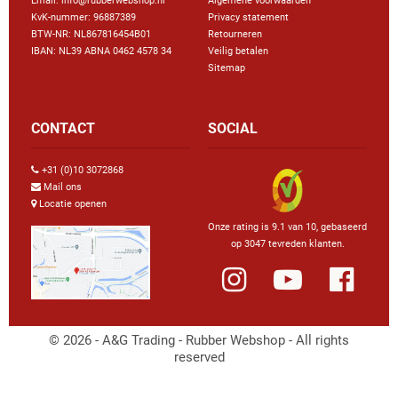
Email: info@rubberwebshop.nl
Algemene voorwaarden
KvK-nummer: 96887389
Privacy statement
BTW-NR: NL867816454B01
Retourneren
IBAN: NL39 ABNA 0462 4578 34
Veilig betalen
Sitemap
CONTACT
SOCIAL
+31 (0)10 3072868
Mail ons
Locatie openen
Onze rating is 9.1 van 10, gebaseerd
op 3047 tevreden klanten.
© 2026 - A&G Trading - Rubber Webshop - All rights
reserved