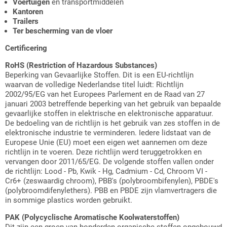
Voertuigen
en transportmiddelen
Kantoren
Trailers
Ter bescherming van de vloer
Certificering
RoHS (Restriction of Hazardous Substances)
Beperking van Gevaarlijke Stoffen. Dit is een EU-richtlijn
waarvan de volledige Nederlandse titel luidt: Richtlijn
2002/95/EG van het Europees Parlement en de Raad van 27
januari 2003 betreffende beperking van het gebruik van bepaalde
gevaarlijke stoffen in elektrische en elektronische apparatuur.
De bedoeling van de richtlijn is het gebruik van zes stoffen in de
elektronische industrie te verminderen. Iedere lidstaat van de
Europese Unie (EU) moet een eigen wet aannemen om deze
richtlijn in te voeren. Deze richtlijn werd teruggetrokken en
vervangen door 2011/65/EG. De volgende stoffen vallen onder
de richtlijn: Lood - Pb, Kwik - Hg, Cadmium - Cd, Chroom VI -
Cr6+ (zeswaardig chroom), PBB's (polybroombifenylen), PBDE's
(polybroomdifenylethers). PBB en PBDE zijn vlamvertragers die
in sommige plastics worden gebruikt.
PAK (Polycyclische Aromatische Koolwaterstoffen)
Dit zijn een groep van honderden organische stoffen opgebouwd