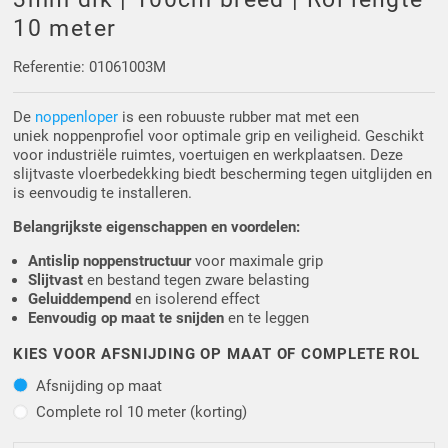
Driehoek/Wig profielen
Oploopprofielen
10 meter
Silicone U Profielen
Hoekprofielen
Referentie: 01061003M
De
noppenloper
is een robuuste rubber mat met een
Luikenpakking
O-ringen
uniek noppenprofiel voor optimale grip en veiligheid. Geschikt
voor industriële ruimtes, voertuigen en werkplaatsen. Deze
Schoonmaakmiddel
slijtvaste vloerbedekking biedt bescherming tegen uitglijden en
is eenvoudig te installeren.
Belangrijkste eigenschappen en voordelen:
Antislip noppenstructuur
voor maximale grip
Slijtvast
en bestand tegen zware belasting
Geluiddempend
en isolerend effect
Eenvoudig op maat te snijden
en te leggen
KIES VOOR AFSNIJDING OP MAAT OF COMPLETE ROL
Afsnijding op maat
Afsnijding op maat
Complete rol 10 meter (kortin
Complete rol 10 meter (korting)