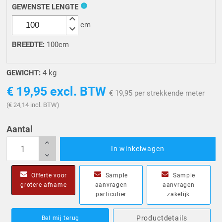
info
GEWENSTE LENGTE
keyboard_arrow_up
cm
keyboard_arrow_down
BREEDTE
:
100cm
GEWICHT:
4 kg
€ 19,95
excl. BTW
€ 19,95 per strekkende meter
(€ 24,14 incl. BTW)
Aantal
In winkelwagen
Offerte voor
Sample
Sample
grotere afname
aanvragen
aanvragen
particulier
zakelijk
Productdetails
Bel mij terug