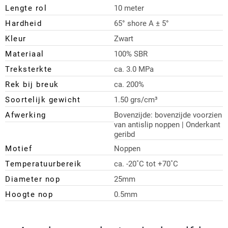
Lengte rol
10 meter
Hardheid
65° shore A ± 5°
Kleur
Zwart
Materiaal
100% SBR
Treksterkte
ca. 3.0 MPa
Rek bij breuk
ca. 200%
Soortelijk gewicht
1.50 grs/cm³
Afwerking
Bovenzijde: bovenzijde voorzien
van antislip noppen | Onderkant
geribd
Motief
Noppen
Temperatuurbereik
ca. -20˚C tot +70˚C
Diameter nop
25mm
Hoogte nop
0.5mm