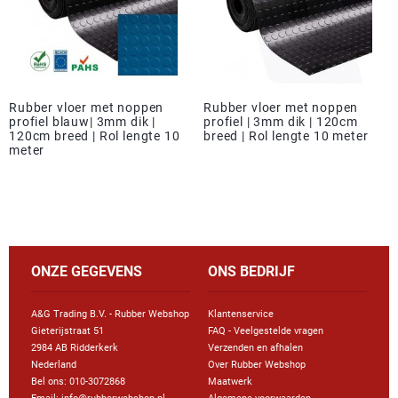
Rubber vloer met noppen
Rubber vloer met noppen
profiel blauw| 3mm dik |
profiel | 3mm dik | 120cm
120cm breed | Rol lengte 10
breed | Rol lengte 10 meter
meter
ONZE GEGEVENS
ONS BEDRIJF
A&G Trading B.V. - Rubber Webshop
Klantenservice
Gieterijstraat 51
FAQ - Veelgestelde vragen
2984 AB Ridderkerk
Verzenden en afhalen
Nederland
Over Rubber Webshop
Bel ons:
010-3072868
Maatwerk