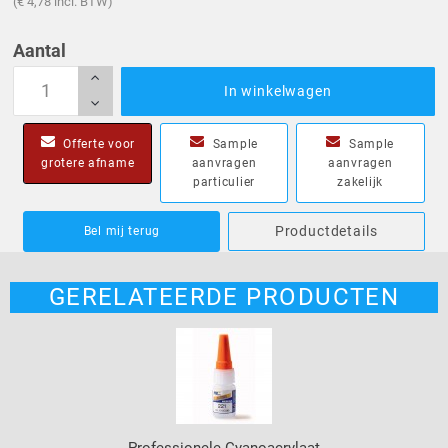
(€ 4,78 incl. BTW)
Aantal
In winkelwagen
Offerte voor
Sample
Sample
grotere afname
aanvragen
aanvragen
particulier
zakelijk
Productdetails
Bel mij terug
GERELATEERDE PRODUCTEN
Professionele Cyanoacrylaat