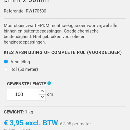
Driehoek/Wig profielen
Oploopprofielen
Referentie: RW170530
Silicone U Profielen
Hoekprofielen
Mosrubber zwart EPDM rechthoekig snoer voor vrijwel alle
binnen en buitentoepassingen. Goede chemische
Luikenpakking
O-ringen
bestendigheid. Niet gebruiken voor olie en
benzinetoepassingen.
Schoonmaakmiddel
KIES AFSNIJDING OF COMPLETE ROL (VOORDELIGER)
Afsnijding
Afsnijding
Rol (50 meter)
Rol (50 meter)
info
GEWENSTE LENGTE
keyboard_arrow_up
cm
keyboard_arrow_down
GEWICHT:
1 kg
€ 3,95
excl. BTW
€ 3,95 per meter