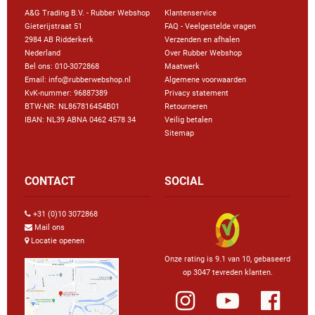
A&G Trading B.V. - Rubber Webshop
Klantenservice
Gieterijstraat 51
FAQ - Veelgestelde vragen
2984 AB Ridderkerk
Verzenden en afhalen
Nederland
Over Rubber Webshop
Bel ons:
010-3072868
Maatwerk
Email: info@rubberwebshop.nl
Algemene voorwaarden
KvK-nummer: 96887389
Privacy statement
BTW-NR: NL867816454B01
Retourneren
IBAN: NL39 ABNA 0462 4578 34
Veilig betalen
Sitemap
CONTACT
SOCIAL
+31 (0)10 3072868
Mail ons
Locatie openen
Onze rating is 9.1 van 10, gebaseerd
op 3047 tevreden klanten.