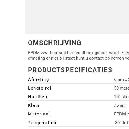
Driehoek/Wig profielen
Oploopprofielen
Silicone U Profielen
Hoekprofielen
Luikenpakking
O-ringen
OMSCHRIJVING
Schoonmaakmiddel
EPDM zwart mosrubber rechthoekigsnoer wordt zeer di
afmeting er niet bij staat kunt u contact op nemen v
PRODUCTSPECIFICATIES
Afmeting
6mm x
Lengte rol
50 mete
Hardheid
15° sho
Kleur
Zwart
Materiaal
EPDM z
Temperatuur
-30° to