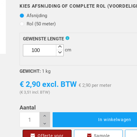
KIES AFSNIJDING OF COMPLETE ROL (VOORDELIG
Afsnijding
Afsnijding
Rol (50 meter)
Rol (50 meter)
info
GEWENSTE LENGTE
keyboard_arrow_up
cm
keyboard_arrow_down
GEWICHT:
1 kg
€ 2,90
excl. BTW
€ 2,90 per meter
(€ 3,51 incl. BTW)
Aantal
In winkelwagen
Offerte voor
Sample