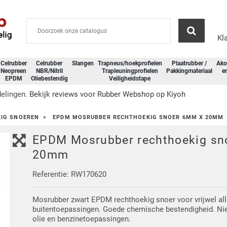
Kl
Celrubber
Celrubber
Slangen
Trapneus/hoekprofielen
Plaatrubber /
Ako
Neopreen
NBR/Nitril
Trapleuningprofielen
Pakkingmateriaal
e
EPDM
Oliebestendig
Veiligheidstape
IG SNOEREN
EPDM MOSRUBBER RECHTHOEKIG SNOER 6MM X 20MM
EPDM Mosrubber rechthoekig sn
20mm
Referentie: RW170620
Mosrubber zwart EPDM rechthoekig snoer voor vrijwel all
buitentoepassingen. Goede chemische bestendigheid. Nie
olie en benzinetoepassingen.