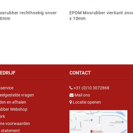
srubber rechthoekig snoer
EPDM Mosrubber vierkant sn
20mm
x 10mm
EDRIJF
CONTACT
service
+31 (0)10 3072868
eelgestelde vragen
Mail ons
den en afhalen
Locatie openen
ubber Webshop
erk
ne voorwaarden
y statement