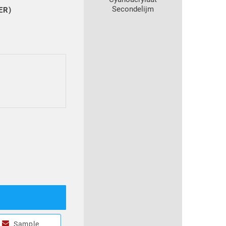
Secondelijm
ER)
Sample