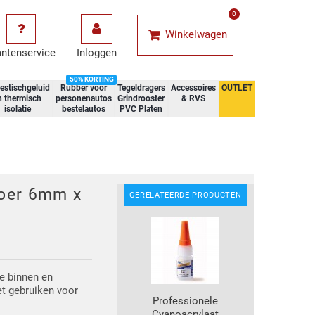
0
Winkelwagen
antenservice
Inloggen
50% KORTING
estischgeluid
Rubber voor
Tegeldragers
Accessoires
OUTLET
n thermisch
personenautos
Grindrooster
& RVS
isolatie
bestelautos
PVC Platen
oer 6mm x
GERELATEERDE PRODUCTEN
e binnen en
t gebruiken voor
Professionele
Cyanoacrylaat