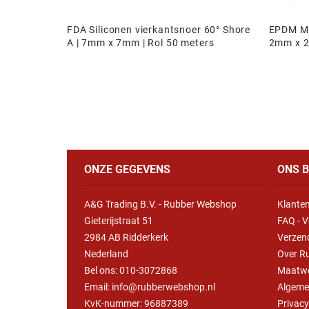
FDA Siliconen vierkantsnoer 60° Shore
EPDM Mo
A | 7mm x 7mm | Rol 50 meters
2mm x 
ONZE GEGEVENS
ONS B
A&G Trading B.V. - Rubber Webshop
Klanten
Gieterijstraat 51
FAQ - V
2984 AB Ridderkerk
Verzen
Nederland
Over R
Bel ons:
010-3072868
Maatw
Email: info@rubberwebshop.nl
Algeme
KvK-nummer: 96887389
Privac