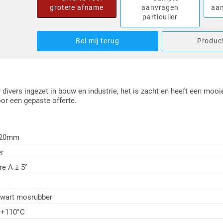
grotere afname
aanvragen
aan
particulier
Bel mij terug
Product
vers ingezet in bouw en industrie, het is zacht en heeft een mooi
oor een gepaste offerte.
 20mm
r
re A ± 5°
wart mosrubber
t +110°C