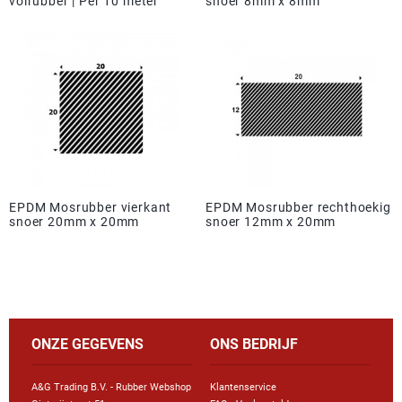
volrubber | Per 10 meter
snoer 8mm x 8mm
EPDM Mosrubber vierkant
EPDM Mosrubber rechthoekig
snoer 20mm x 20mm
snoer 12mm x 20mm
ONZE GEGEVENS
ONS BEDRIJF
A&G Trading B.V. - Rubber Webshop
Klantenservice