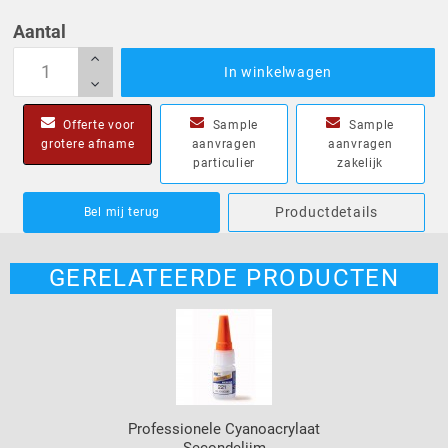
Aantal
In winkelwagen
Offerte voor
Sample
Sample
grotere afname
aanvragen
aanvragen
particulier
zakelijk
Productdetails
Bel mij terug
GERELATEERDE PRODUCTEN
Professionele Cyanoacrylaat
Secondelijm