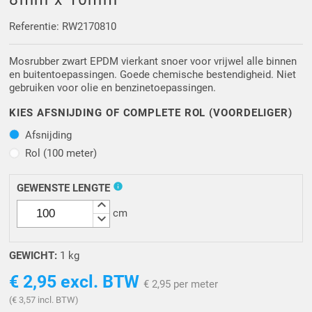
Driehoek/Wig profielen
Oploopprofielen
Referentie: RW2170810
Silicone U Profielen
Hoekprofielen
Mosrubber zwart EPDM vierkant snoer voor vrijwel alle binnen
en buitentoepassingen. Goede chemische bestendigheid. Niet
Luikenpakking
O-ringen
gebruiken voor olie en benzinetoepassingen.
KIES AFSNIJDING OF COMPLETE ROL (VOORDELIGER)
Schoonmaakmiddel
Afsnijding
Afsnijding
Rol (100 meter)
Rol (100 meter)
info
GEWENSTE LENGTE
keyboard_arrow_up
cm
keyboard_arrow_down
GEWICHT:
1 kg
€ 2,95
excl. BTW
€ 2,95 per meter
(€ 3,57 incl. BTW)