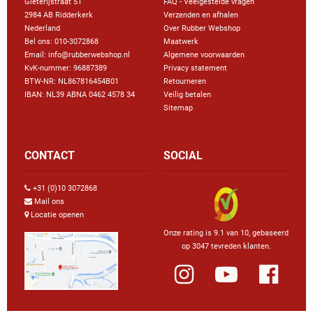
Gieterijstraat 51
FAQ - Veelgestelde vragen
2984 AB Ridderkerk
Verzenden en afhalen
Nederland
Over Rubber Webshop
Bel ons:
010-3072868
Maatwerk
Email: info@rubberwebshop.nl
Algemene voorwaarden
KvK-nummer: 96887389
Privacy statement
BTW-NR: NL867816454B01
Retourneren
IBAN: NL39 ABNA 0462 4578 34
Veilig betalen
Sitemap
CONTACT
SOCIAL
+31 (0)10 3072868
Mail ons
Locatie openen
Onze rating is 9.1 van 10, gebaseerd
op 3047 tevreden klanten.