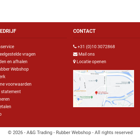
EDRIJF
CONTACT
service
+31 (0)10 3072868
eelgestelde vragen
Mail ons
den en afhalen
Locatie openen
ubber Webshop
erk
ne voorwaarden
y statement
neren
betalen
p
© 2026 - A&G Trading - Rubber Webshop - All rights reserved