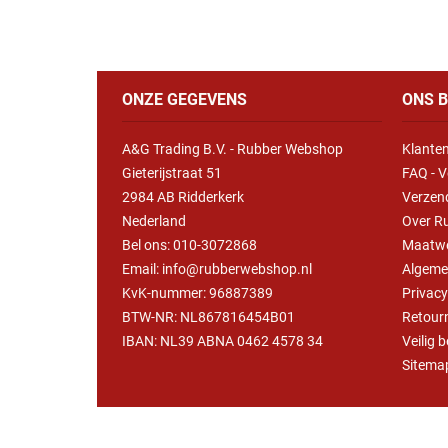
ONZE GEGEVENS
ONS B
A&G Trading B.V. - Rubber Webshop
Klanten
Gieterijstraat 51
FAQ - V
2984 AB Ridderkerk
Verzen
Nederland
Over R
Bel ons:
010-3072868
Maatw
Email: info@rubberwebshop.nl
Algeme
KvK-nummer: 96887389
Privac
BTW-NR: NL867816454B01
Retour
IBAN: NL39 ABNA 0462 4578 34
Veilig 
Sitema