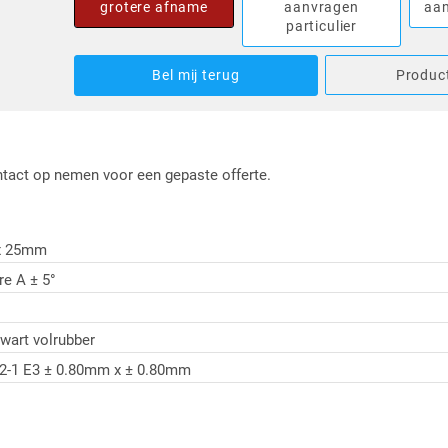
grotere afname
aanvragen
aan
particulier
Bel mij terug
Product
ontact op nemen voor een gepaste offerte.
x 25mm
re A ± 5°
art volrubber
2-1 E3 ± 0.80mm x ± 0.80mm