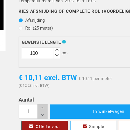
Temperatuurbereik van -30°C tot +110°C.
KIES AFSNIJDING OF COMPLETE ROL (VOORDELIG
Afsnijding
Afsnijding
Rol (25 meter)
Rol (25 meter)
info
GEWENSTE LENGTE
keyboard_arrow_up
cm
keyboard_arrow_down
€ 10,11
excl. BTW
€ 10,11 per meter
(€ 12,23 incl. BTW)
Aantal
In winkelwagen
Offerte voor
Sample