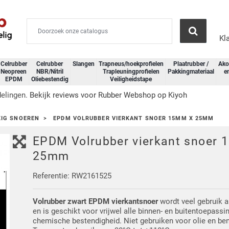
Kl
Celrubber
Celrubber
Slangen
Trapneus/hoekprofielen
Plaatrubber /
Ako
Neopreen
NBR/Nitril
Trapleuningprofielen
Pakkingmateriaal
e
EPDM
Oliebestendig
Veiligheidstape
delingen.
Bekijk reviews voor Rubber Webshop op Kiyoh
IG SNOEREN
EPDM VOLRUBBER VIERKANT SNOER 15MM X 25MM
EPDM Volrubber vierkant snoer 
25mm
Referentie: RW2161525
Volrubber zwart EPDM vierkantsnoer
wordt veel gebruik a
en is geschikt voor vrijwel alle binnen- en buitentoepass
chemische bestendigheid. Niet gebruiken voor olie en be