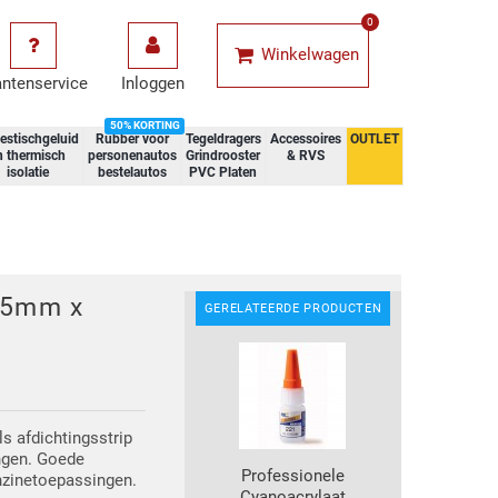
0
Winkelwagen
antenservice
Inloggen
50% KORTING
estischgeluid
Rubber voor
Tegeldragers
Accessoires
OUTLET
n thermisch
personenautos
Grindrooster
& RVS
isolatie
bestelautos
PVC Platen
15mm x
GERELATEERDE PRODUCTEN
ls afdichtingsstrip
ingen. Goede
Professionele
nzinetoepassingen.
Cyanoacrylaat