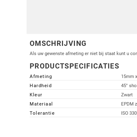
Driehoek/Wig profielen
Oploopprofielen
Silicone U Profielen
Hoekprofielen
Luikenpakking
O-ringen
OMSCHRIJVING
Schoonmaakmiddel
Als uw gewenste afmeting er niet bij staat kunt u c
PRODUCTSPECIFICATIES
Afmeting
15mm 
Hardheid
45° sho
Kleur
Zwart
Materiaal
EPDM zw
Tolerantie
ISO 330