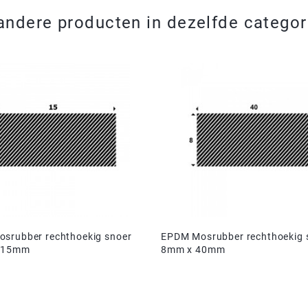
andere producten in dezelfde categor
srubber rechthoekig snoer
EPDM Mosrubber rechthoekig 
 15mm
8mm x 40mm