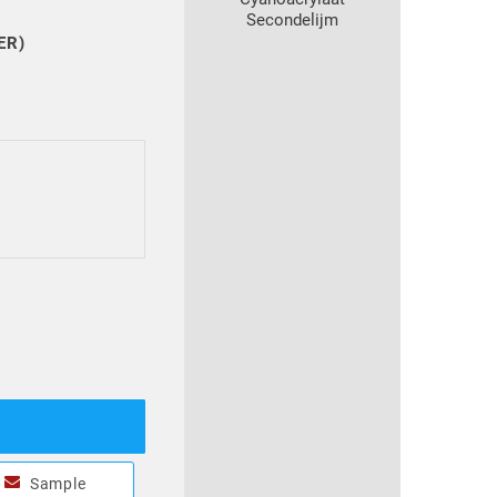
Secondelijm
ER)
Sample