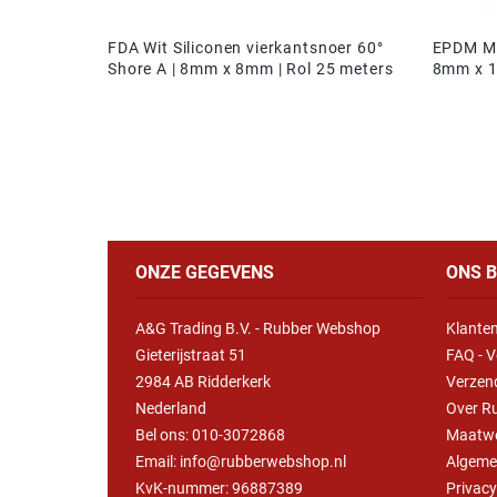
FDA Wit Siliconen vierkantsnoer 60°
EPDM Mo
Shore A | 8mm x 8mm | Rol 25 meters
8mm x 
ONZE GEGEVENS
ONS B
A&G Trading B.V. - Rubber Webshop
Klanten
Gieterijstraat 51
FAQ - V
2984 AB Ridderkerk
Verzen
Nederland
Over R
Bel ons:
010-3072868
Maatw
Email: info@rubberwebshop.nl
Algeme
KvK-nummer: 96887389
Privac