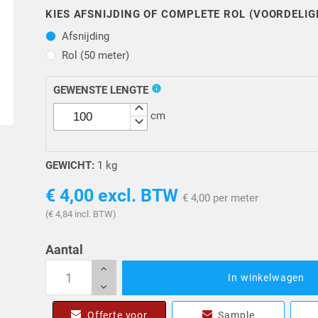
KIES AFSNIJDING OF COMPLETE ROL (VOORDELIG
Afsnijding
Afsnijding
Rol (50 meter)
Rol (50 meter)
info
GEWENSTE LENGTE
keyboard_arrow_up
cm
keyboard_arrow_down
GEWICHT:
1 kg
€ 4,00
excl. BTW
€ 4,00 per meter
(€ 4,84 incl. BTW)
Aantal
In winkelwagen
Offerte voor
Sample