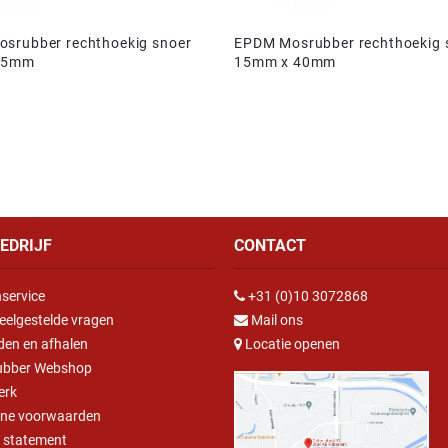
srubber rechthoekig snoer
EPDM Mosrubber rechthoekig 
15mm
15mm x 40mm
EDRIJF
CONTACT
service
+31 (0)10 3072868
eelgestelde vragen
Mail ons
den en afhalen
Locatie openen
ubber Webshop
erk
ne voorwaarden
y statement