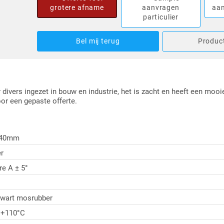
grotere afname
aanvragen
aan
particulier
Bel mij terug
Product
vers ingezet in bouw en industrie, het is zacht en heeft een mooi
oor een gepaste offerte.
 40mm
r
re A ± 5°
wart mosrubber
t +110°C