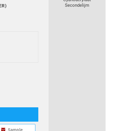
Secondelijm
ER)
Sample