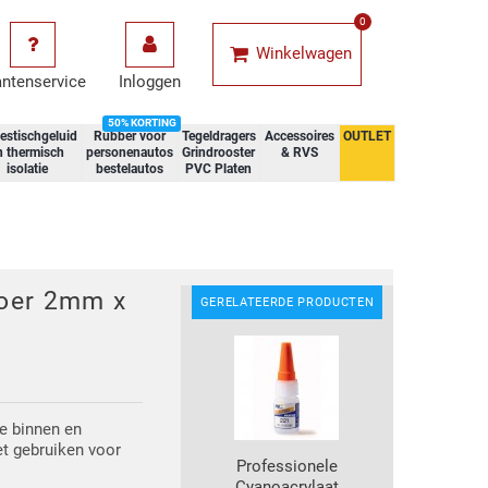
0
Winkelwagen
antenservice
Inloggen
50% KORTING
estischgeluid
Rubber voor
Tegeldragers
Accessoires
OUTLET
n thermisch
personenautos
Grindrooster
& RVS
isolatie
bestelautos
PVC Platen
oer 2mm x
GERELATEERDE PRODUCTEN
e binnen en
t gebruiken voor
Professionele
Cyanoacrylaat