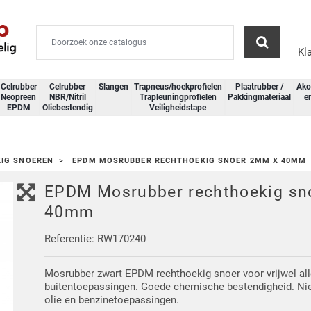
Kl
Celrubber
Celrubber
Slangen
Trapneus/hoekprofielen
Plaatrubber /
Ako
Neopreen
NBR/Nitril
Trapleuningprofielen
Pakkingmateriaal
e
EPDM
Oliebestendig
Veiligheidstape
IG SNOEREN
EPDM MOSRUBBER RECHTHOEKIG SNOER 2MM X 40MM
EPDM Mosrubber rechthoekig sn
40mm
Referentie: RW170240
Mosrubber zwart EPDM rechthoekig snoer voor vrijwel all
buitentoepassingen. Goede chemische bestendigheid. Nie
olie en benzinetoepassingen.