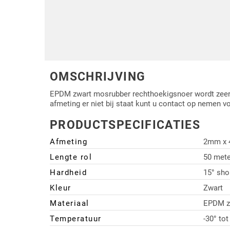
Driehoek/Wig profielen
Oploopprofielen
Silicone U Profielen
Hoekprofielen
Luikenpakking
O-ringen
OMSCHRIJVING
Schoonmaakmiddel
EPDM zwart mosrubber rechthoekigsnoer wordt zeer di
afmeting er niet bij staat kunt u contact op nemen v
PRODUCTSPECIFICATIES
Afmeting
2mm x
Lengte rol
50 mete
Hardheid
15° sho
Kleur
Zwart
Materiaal
EPDM z
Temperatuur
-30° to