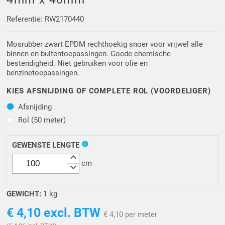
Driehoek/Wig profielen
Oploopprofielen
Referentie: RW2170440
Silicone U Profielen
Hoekprofielen
Mosrubber zwart EPDM rechthoekig snoer voor vrijwel alle
binnen en buitentoepassingen. Goede chemische
Luikenpakking
O-ringen
bestendigheid. Niet gebruiken voor olie en
benzinetoepassingen.
Schoonmaakmiddel
KIES AFSNIJDING OF COMPLETE ROL (VOORDELIGER)
Afsnijding
Afsnijding
Rol (50 meter)
Rol (50 meter)
info
GEWENSTE LENGTE
keyboard_arrow_up
cm
keyboard_arrow_down
GEWICHT:
1 kg
€ 4,10
excl. BTW
€ 4,10 per meter