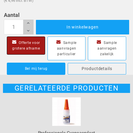
(€ 4,96 incl. BTW)
Aantal
In winkelwagen
Offerte voor
Sample
Sample
grotere afname
aanvragen
aanvragen
particulier
zakelijk
Productdetails
Bel mij terug
GERELATEERDE PRODUCTEN
Professionele Cyanoacrylaat