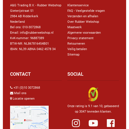
A&G Trading B.V. - Rubber Webshop
Klantenservice
Gieterijstraat 51
FAQ - Veelgestelde vragen
2984 AB Ridderkerk
Verzenden en afhalen
Nederland
Over Rubber Webshop
Bel ons:
010-3072868
Maatwerk
Email: info@rubberwebshop.nl
Algemene voorwaarden
KvK-nummer: 96887389
Privacy statement
BTW-NR: NL867816454B01
Retourneren
IBAN: NL39 ABNA 0462 4578 34
Veilig betalen
Sitemap
CONTACT
SOCIAL
+31 (0)10 3072868
Mail ons
Locatie openen
Onze rating is 9.1 van 10, gebaseerd
op 3047 tevreden klanten.