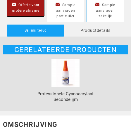
Offerte voor
Sample
Sample
grotere afname
aanvragen
aanvragen
particulier
zakelijk
Productdetails
Bel mij terug
GERELATEERDE PRODUCTEN
Professionele Cyanoacrylaat
Secondelijm
OMSCHRIJVING