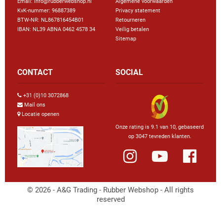
Email: info@rubberwebshop.nl
Algemene voorwaarden
KvK-nummer: 96887389
Privacy statement
BTW-NR: NL867816454B01
Retourneren
IBAN: NL39 ABNA 0462 4578 34
Veilig betalen
Sitemap
CONTACT
SOCIAL
+31 (0)10 3072868
Mail ons
Locatie openen
Onze rating is 9.1 van 10, gebaseerd
op 3047 tevreden klanten.
© 2026 - A&G Trading - Rubber Webshop - All rights
reserved