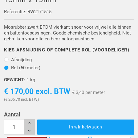
Driehoek/Wig profielen
Oploopprofielen
Referentie: RW2171515
Silicone U Profielen
Hoekprofielen
Mosrubber zwart EPDM vierkant snoer voor vrijwel alle binnen
en buitentoepassingen. Goede chemische bestendigheid. Niet
Luikenpakking
O-ringen
gebruiken voor olie en benzinetoepassingen.
KIES AFSNIJDING OF COMPLETE ROL (VOORDELIGER)
Schoonmaakmiddel
Afsnijding
Afsnijding
Rol (50 meter)
Rol (50 meter)
GEWICHT:
1 kg
€ 170,00
excl. BTW
€ 3,40 per meter
(€ 205,70 incl. BTW)
Aantal
In winkelwagen