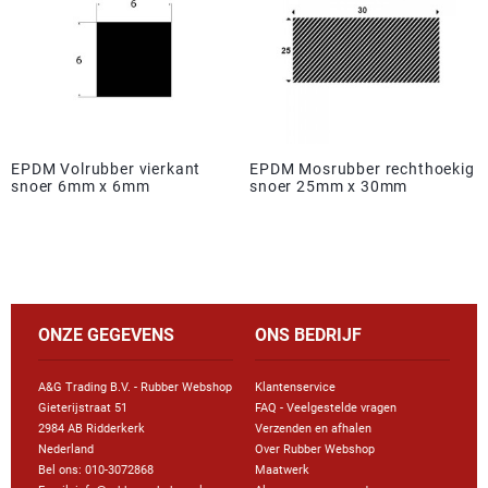
EPDM Volrubber vierkant
EPDM Mosrubber rechthoekig
snoer 6mm x 6mm
snoer 25mm x 30mm
ONZE GEGEVENS
ONS BEDRIJF
A&G Trading B.V. - Rubber Webshop
Klantenservice
Gieterijstraat 51
FAQ - Veelgestelde vragen
2984 AB Ridderkerk
Verzenden en afhalen
Nederland
Over Rubber Webshop
Bel ons:
010-3072868
Maatwerk