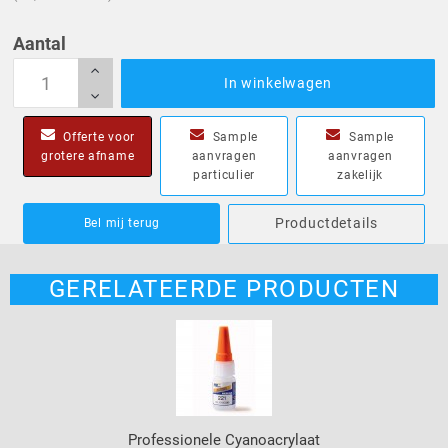
Aantal
In winkelwagen
Offerte voor
Sample
Sample
grotere afname
aanvragen
aanvragen
particulier
zakelijk
Productdetails
Bel mij terug
GERELATEERDE PRODUCTEN
Professionele Cyanoacrylaat