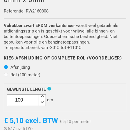
Driehoek/Wig profielen
Oploopprofielen
Referentie: RW2160808
Silicone U Profielen
Hoekprofielen
Volrubber zwart EPDM vierkantsnoer
wordt veel gebruik als
afdichtingsstrip en is geschikt voor vrijwel alle binnen- en
Luikenpakking
O-ringen
buitentoepassingen. Goede chemische bestendigheid. Niet
gebruiken voor olie en benzinetoepassingen.
Temperatuurbereik van -30°C tot +110°C.
Schoonmaakmiddel
KIES AFSNIJDING OF COMPLETE ROL (VOORDELIGER)
Afsnijding
Afsnijding
Rol (100 meter)
Rol (100 meter)
info
GEWENSTE LENGTE
keyboard_arrow_up
cm
keyboard_arrow_down
€ 5,10
excl. BTW
€ 5,10 per meter
(€ 6,17 incl. BTW)