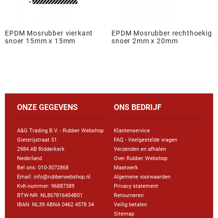
EPDM Mosrubber vierkant
EPDM Mosrubber rechthoekig
snoer 15mm x 15mm
snoer 2mm x 20mm
ONZE GEGEVENS
ONS BEDRIJF
A&G Trading B.V. - Rubber Webshop
Klantenservice
Gieterijstraat 51
FAQ - Veelgestelde vragen
2984 AB Ridderkerk
Verzenden en afhalen
Nederland
Over Rubber Webshop
Bel ons:
010-3072868
Maatwerk
Email: info@rubberwebshop.nl
Algemene voorwaarden
KvK-nummer: 96887389
Privacy statement
BTW-NR: NL867816454B01
Retourneren
IBAN: NL39 ABNA 0462 4578 34
Veilig betalen
Sitemap