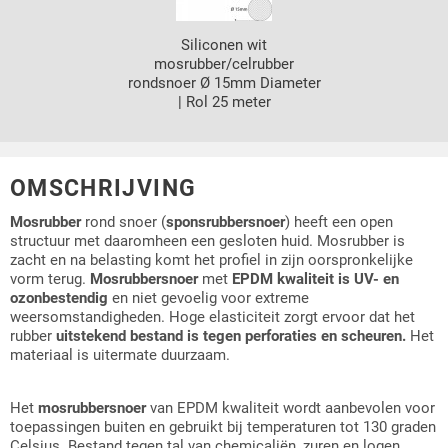
Siliconen wit
mosrubber/celrubber
rondsnoer Ø 15mm Diameter
| Rol 25 meter
OMSCHRIJVING
Mosrubber
rond snoer (
sponsrubbersnoer
) heeft een open
structuur met daaromheen een gesloten huid. Mosrubber is
zacht en na belasting komt het profiel in zijn oorspronkelijke
vorm terug.
Mosrubbersnoer
met
EPDM kwaliteit is UV- en
ozonbestendig
en niet gevoelig voor extreme
weersomstandigheden. Hoge elasticiteit zorgt ervoor dat het
rubber
uitstekend bestand is tegen perforaties en scheuren.
Het
materiaal is uitermate duurzaam.
Het
mosrubbersnoer
van EPDM kwaliteit wordt aanbevolen voor
toepassingen buiten en gebruikt bij temperaturen tot 130 graden
Celsius. Bestand tegen tal van chemicaliën, zuren en logen.