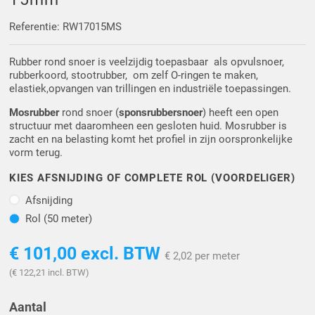
Driehoek/Wig profielen
Oploopprofielen
Referentie: RW17015MS
Silicone U Profielen
Hoekprofielen
Rubber rond snoer is veelzijdig toepasbaar als opvulsnoer,
rubberkoord, stootrubber, om zelf O-ringen te maken,
Luikenpakking
O-ringen
elastiek,opvangen van trillingen en industriële toepassingen.
Mosrubber
rond snoer (
sponsrubbersnoer
) heeft een open
Schoonmaakmiddel
structuur met daaromheen een gesloten huid. Mosrubber is
zacht en na belasting komt het profiel in zijn oorspronkelijke
vorm terug.
KIES AFSNIJDING OF COMPLETE ROL (VOORDELIGER)
Afsnijding
Afsnijding
Rol (50 meter)
Rol (50 meter)
€ 101,00
excl. BTW
€ 2,02 per meter
(€ 122,21 incl. BTW)
Aantal