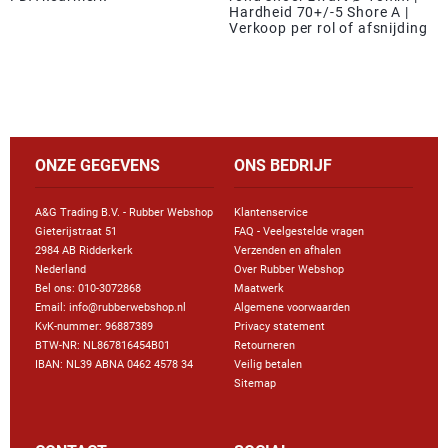
Hardheid 70+/-5 Shore A |
Verkoop per rol of afsnijding
ONZE GEGEVENS
ONS BEDRIJF
A&G Trading B.V. - Rubber Webshop
Klantenservice
Gieterijstraat 51
FAQ - Veelgestelde vragen
2984 AB Ridderkerk
Verzenden en afhalen
Nederland
Over Rubber Webshop
Bel ons:
010-3072868
Maatwerk
Email: info@rubberwebshop.nl
Algemene voorwaarden
KvK-nummer: 96887389
Privacy statement
BTW-NR: NL867816454B01
Retourneren
IBAN: NL39 ABNA 0462 4578 34
Veilig betalen
Sitemap