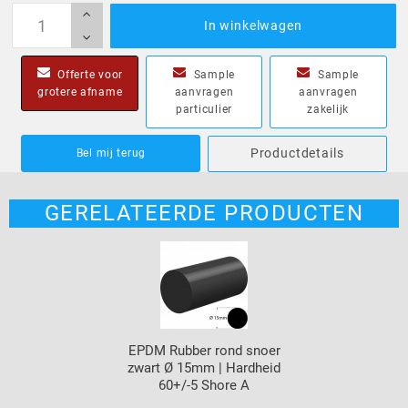
In winkelwagen
Offerte voor
Sample
Sample
grotere afname
aanvragen
aanvragen
particulier
zakelijk
Productdetails
Bel mij terug
GERELATEERDE PRODUCTEN
EPDM Rubber rond snoer
zwart Ø 15mm | Hardheid
60+/-5 Shore A