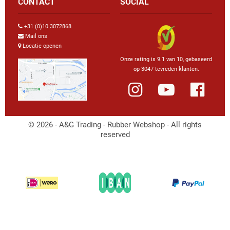
CONTACT
SOCIAL
+31 (0)10 3072868
Mail ons
Locatie openen
Onze rating is 9.1 van 10, gebaseerd
op 3047 tevreden klanten.
© 2026 - A&G Trading - Rubber Webshop - All rights
reserved