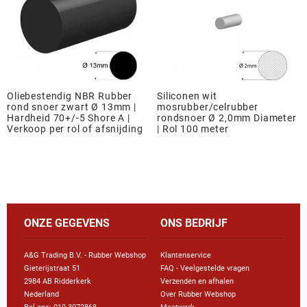
Oliebestendig NBR Rubber
Siliconen wit
rond snoer zwart Ø 13mm |
mosrubber/celrubber
Hardheid 70+/-5 Shore A |
rondsnoer Ø 2,0mm Diameter
Verkoop per rol of afsnijding
| Rol 100 meter
ONZE GEGEVENS
ONS BEDRIJF
A&G Trading B.V. - Rubber Webshop
Klantenservice
Gieterijstraat 51
FAQ - Veelgestelde vragen
2984 AB Ridderkerk
Verzenden en afhalen
Nederland
Over Rubber Webshop