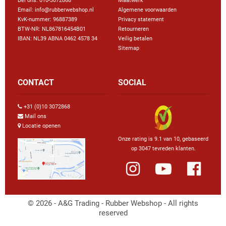
Bel ons:
010-3072868
Maatwerk
Email: info@rubberwebshop.nl
Algemene voorwaarden
KvK-nummer: 96887389
Privacy statement
BTW-NR: NL867816454B01
Retourneren
IBAN: NL39 ABNA 0462 4578 34
Veilig betalen
Sitemap
CONTACT
SOCIAL
+31 (0)10 3072868
Mail ons
Locatie openen
Onze rating is 9.1 van 10, gebaseerd
op 3047 tevreden klanten.
© 2026 - A&G Trading - Rubber Webshop - All rights
reserved