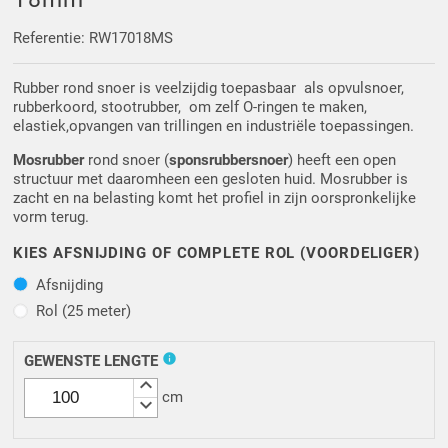
Driehoek/Wig profielen
Oploopprofielen
Referentie: RW17018MS
Silicone U Profielen
Hoekprofielen
Rubber rond snoer is veelzijdig toepasbaar als opvulsnoer,
rubberkoord, stootrubber, om zelf O-ringen te maken,
Luikenpakking
O-ringen
elastiek,opvangen van trillingen en industriële toepassingen.
Mosrubber
rond snoer (
sponsrubbersnoer
) heeft een open
Schoonmaakmiddel
structuur met daaromheen een gesloten huid. Mosrubber is
zacht en na belasting komt het profiel in zijn oorspronkelijke
vorm terug.
KIES AFSNIJDING OF COMPLETE ROL (VOORDELIGER)
Afsnijding
Afsnijding
Rol (25 meter)
Rol (25 meter)
info
GEWENSTE LENGTE
keyboard_arrow_up
cm
keyboard_arrow_down