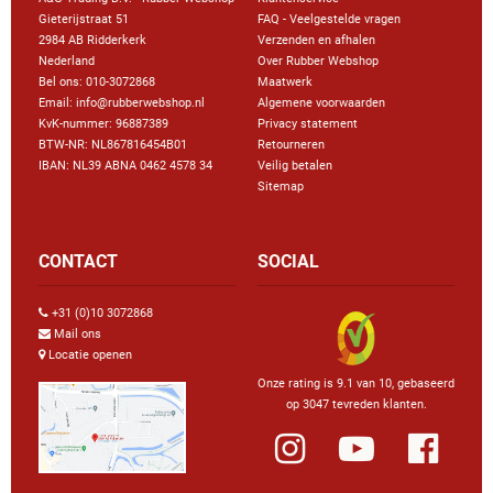
Gieterijstraat 51
FAQ - Veelgestelde vragen
2984 AB Ridderkerk
Verzenden en afhalen
Nederland
Over Rubber Webshop
Bel ons:
010-3072868
Maatwerk
Email: info@rubberwebshop.nl
Algemene voorwaarden
KvK-nummer: 96887389
Privacy statement
BTW-NR: NL867816454B01
Retourneren
IBAN: NL39 ABNA 0462 4578 34
Veilig betalen
Sitemap
CONTACT
SOCIAL
+31 (0)10 3072868
Mail ons
Locatie openen
Onze rating is 9.1 van 10, gebaseerd
op 3047 tevreden klanten.