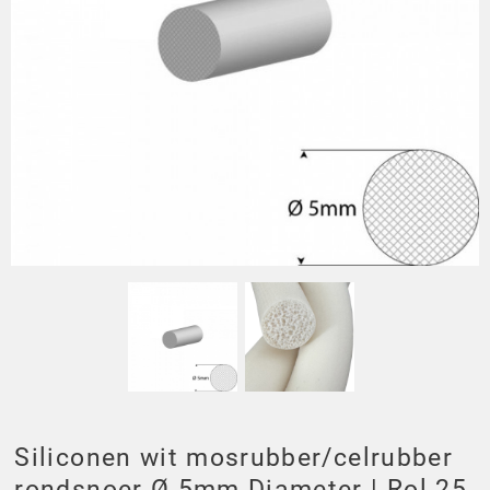
Laadvloermat doe-het-zelf
Stootprofielen (fenderprofielen)
PVC Slangen met inlage
Messing Mof
workout
Breedribloper
Celrubberplaat EPDM - 100cm
Plaatrubber EPDM Zwart
breedt - Dikte van 1mm t/m 10mm
Laadvloermatten pasvorm
Glaswagenprofielen
Radiateurslangen
Messing T stuk
Fysio en medische centrum puzzel
ProfiGrip
Carrosserieprofielen
tegels
Plaatrubber NBR Nitril
Celrubberplaat EPDM - 100cm
Rubber voor personenautos
Laboratoriumslangen
Messing afdichtstop
breedt - Dikte van 12mm t/m 50mm
Pyramideloper
Halfrond EPDM profielen
Sportvloer puzzel tegels
Plaatrubber Neopreen
Afvoerslangen
Dubbelzijdig tape
Celrubberplaat Neopreen CR -
Hamerslagloper
Rubber rond snoeren
100cm breedt - Dikte van 1mm t/m
Fitnessmatten voor thuis
Plaatrubber EPDM wit
10mm
Levensmiddelenslangen
levensmiddelen voedingskwaliteit
Contactlijm
Granulaatloper
Rubber rechthoekig snoeren
Crossfit
Celrubberplaat Neopreen CR -
EPDM rubber slang
Secondelijm
100cm breedt - Dikte van 12mm t/m
Kabelmatten
Rubberband
50mm
Vechtsport tegels
Professionele siliconenlijm
Montage Lijm / Kit Polymeer
H Profielen
elastosil
Veelgestelde vragen voor rubber
P profielen
Lijm voor sportvloeren / kunstgras
Siliconen wit mosrubber/celrubber
vloeren
rondsnoer Ø 5mm Diameter | Rol 25