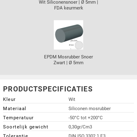
Wit Siliconensnoer | Ø 5mm |
FDA keurmerk
EPDM Mosrubber Snoer
Zwart | Ø 5mm
PRODUCTSPECIFICATIES
Kleur
Wit
Materiaal
Siliconen mosrubber
Temperatuur
-50°C tot +200°C
Soortelijk gewicht
0,30gr/Cm3
Tolerantie
DIN ISO 3302.1 E3