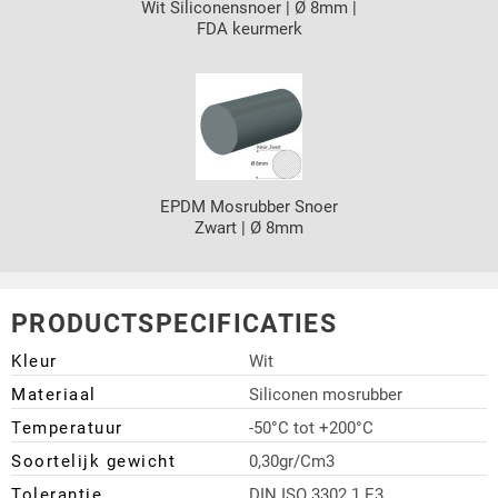
Wit Siliconensnoer | Ø 8mm |
FDA keurmerk
EPDM Mosrubber Snoer
Zwart | Ø 8mm
PRODUCTSPECIFICATIES
Kleur
Wit
Materiaal
Siliconen mosrubber
Temperatuur
-50°C tot +200°C
Soortelijk gewicht
0,30gr/Cm3
Tolerantie
DIN ISO 3302.1 E3