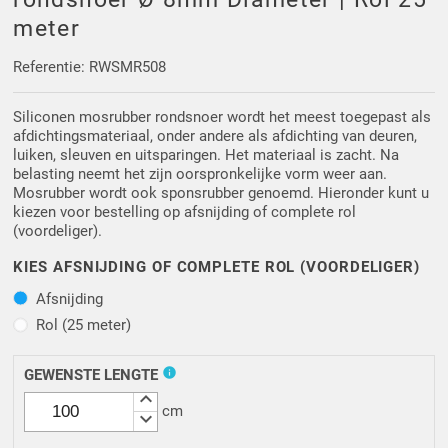
Driehoek/Wig profielen
Oploopprofielen
meter
Silicone U Profielen
Hoekprofielen
Referentie: RWSMR508
Siliconen mosrubber rondsnoer wordt het meest toegepast als
Luikenpakking
O-ringen
afdichtingsmateriaal, onder andere als afdichting van deuren,
luiken, sleuven en uitsparingen. Het materiaal is zacht. Na
Schoonmaakmiddel
belasting neemt het zijn oorspronkelijke vorm weer aan.
Mosrubber wordt ook sponsrubber genoemd. Hieronder kunt u
kiezen voor bestelling op afsnijding of complete rol
(voordeliger).
KIES AFSNIJDING OF COMPLETE ROL (VOORDELIGER)
Afsnijding
Afsnijding
Rol (25 meter)
Rol (25 meter)
info
GEWENSTE LENGTE
keyboard_arrow_up
cm
keyboard_arrow_down