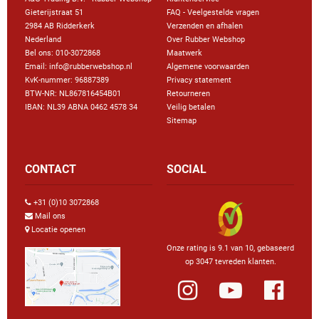
Gieterijstraat 51
FAQ - Veelgestelde vragen
2984 AB Ridderkerk
Verzenden en afhalen
Nederland
Over Rubber Webshop
Bel ons:
010-3072868
Maatwerk
Email: info@rubberwebshop.nl
Algemene voorwaarden
KvK-nummer: 96887389
Privacy statement
BTW-NR: NL867816454B01
Retourneren
IBAN: NL39 ABNA 0462 4578 34
Veilig betalen
Sitemap
CONTACT
SOCIAL
+31 (0)10 3072868
Mail ons
Locatie openen
Onze rating is 9.1 van 10, gebaseerd
op 3047 tevreden klanten.