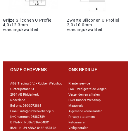
Grijze Siliconen U Profiel
Zwarte Siliconen U Profiel
4,0x12,3mm
2,0x10,0mm
voedingskwaliteit
voedingskwaliteit
ONZE GEGEVENS
ONS BEDRIJF
A&G Trading B.V. - Rubber Webshop
Klantenservice
Gieterijstraat 51
FAQ - Veelgestelde vragen
2984 AB Ridderkerk
Verzenden en afhalen
Nederland
Over Rubber Webshop
Bel ons:
010-3072868
Maatwerk
Email: info@rubberwebshop.nl
Algemene voorwaarden
KvK-nummer: 96887389
Privacy statement
BTW-NR: NL867816454B01
Retourneren
IBAN: NL39 ABNA 0462 4578 34
Veilig betalen