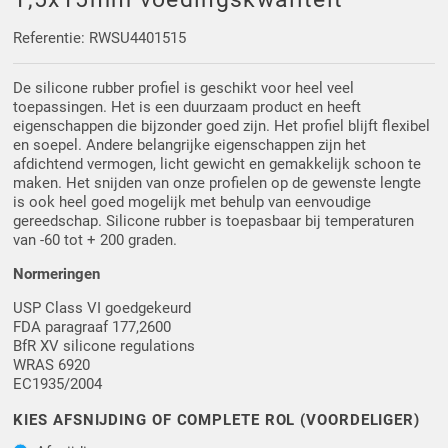
Driehoek/Wig profielen
Oploopprofielen
Referentie: RWSU4401515
Silicone U Profielen
Hoekprofielen
De silicone rubber profiel is geschikt voor heel veel
toepassingen. Het is een duurzaam product en heeft
Luikenpakking
O-ringen
eigenschappen die bijzonder goed zijn. Het profiel blijft flexibel
en soepel. Andere belangrijke eigenschappen zijn het
afdichtend vermogen, licht gewicht en gemakkelijk schoon te
Schoonmaakmiddel
maken. Het snijden van onze profielen op de gewenste lengte
is ook heel goed mogelijk met behulp van eenvoudige
gereedschap. Silicone rubber is toepasbaar bij temperaturen
van -60 tot + 200 graden.
Normeringen
USP Class VI goedgekeurd
FDA paragraaf 177,2600
BfR XV silicone regulations
WRAS 6920
EC1935/2004
KIES AFSNIJDING OF COMPLETE ROL (VOORDELIGER)