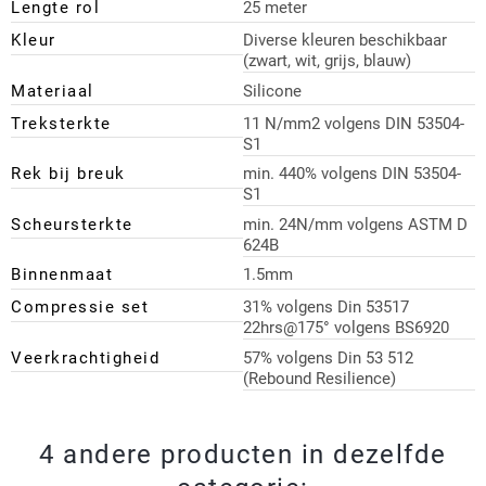
Lengte rol
25 meter
Kleur
Diverse kleuren beschikbaar
(zwart, wit, grijs, blauw)
Materiaal
Silicone
Treksterkte
11 N/mm2 volgens DIN 53504-
S1
Rek bij breuk
min. 440% volgens DIN 53504-
S1
Scheursterkte
min. 24N/mm volgens ASTM D
624B
Binnenmaat
1.5mm
Compressie set
31% volgens Din 53517
22hrs@175° volgens BS6920
Veerkrachtigheid
57% volgens Din 53 512
(Rebound Resilience)
4 andere producten in dezelfde