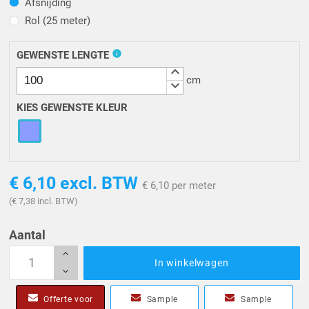
Afsnijding
Afsnijding
Rol (25 meter)
Rol (25 meter)
info
GEWENSTE LENGTE
keyboard_arrow_up
cm
keyboard_arrow_down
KIES GEWENSTE KLEUR
€ 6,10
excl. BTW
€ 6,10 per meter
(€ 7,38 incl. BTW)
Aantal
In winkelwagen
Offerte voor
Sample
Sample