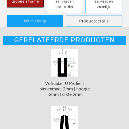
grotere afname
aanvragen
aanvragen
particulier
zakelijk
Productdetails
Bel mij terug
GERELATEERDE PRODUCTEN
Volrubber U Profiel |
binnenmaat 2mm | hoogte
12mm | dikte 2mm