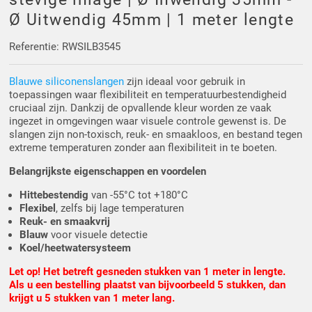
Driehoek/Wig profielen
Oploopprofielen
Ø Uitwendig 45mm | 1 meter lengte
Silicone U Profielen
Hoekprofielen
Referentie: RWSILB3545
Blauwe siliconenslangen
zijn ideaal voor gebruik in
Luikenpakking
O-ringen
toepassingen waar flexibiliteit en temperatuurbestendigheid
cruciaal zijn. Dankzij de opvallende kleur worden ze vaak
Schoonmaakmiddel
ingezet in omgevingen waar visuele controle gewenst is. De
slangen zijn non-toxisch, reuk- en smaakloos, en bestand tegen
extreme temperaturen zonder aan flexibiliteit in te boeten.
Belangrijkste eigenschappen en voordelen
Hittebestendig
van -55°C tot +180°C
Flexibel
, zelfs bij lage temperaturen
Reuk- en smaakvrij
Blauw
voor visuele detectie
Koel/heetwatersysteem
Let op! Het betreft gesneden stukken van 1 meter in lengte.
Als u een bestelling plaatst van bijvoorbeeld 5 stukken, dan
krijgt u 5 stukken van 1 meter lang.