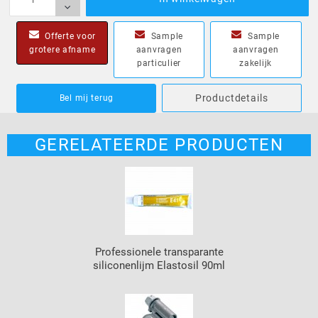
Offerte voor
Sample
Sample
grotere afname
aanvragen
aanvragen
particulier
zakelijk
Productdetails
Bel mij terug
GERELATEERDE PRODUCTEN
Professionele transparante
siliconenlijm Elastosil 90ml