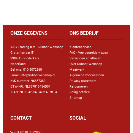
ONZE GEGEVENS
ONS BEDRIJF
A&G Trading B.V. - Rubber Webshop
Klantenservice
Gieterijstraat 51
FAQ - Veelgestelde vragen
2984 AB Ridderkerk
Verzenden en afhalen
Nederland
Over Rubber Webshop
Bel ons:
010-3072868
Maatwerk
Email: info@rubberwebshop.nl
Algemene voorwaarden
KvK-nummer: 96887389
Privacy statement
BTW-NR: NL867816454B01
Retourneren
IBAN: NL39 ABNA 0462 4578 34
Veilig betalen
Sitemap
CONTACT
SOCIAL
+31 (0)10 3072868