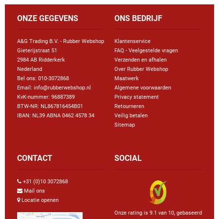
ONZE GEGEVENS
ONS BEDRIJF
A&G Trading B.V. - Rubber Webshop
Klantenservice
Gieterijstraat 51
FAQ - Veelgestelde vragen
2984 AB Ridderkerk
Verzenden en afhalen
Nederland
Over Rubber Webshop
Bel ons:
010-3072868
Maatwerk
Email: info@rubberwebshop.nl
Algemene voorwaarden
KvK-nummer: 96887389
Privacy statement
BTW-NR: NL867816454B01
Retourneren
IBAN: NL39 ABNA 0462 4578 34
Veilig betalen
Sitemap
CONTACT
SOCIAL
+31 (0)10 3072868
Mail ons
Locatie openen
Onze rating is 9.1 van 10, gebaseerd