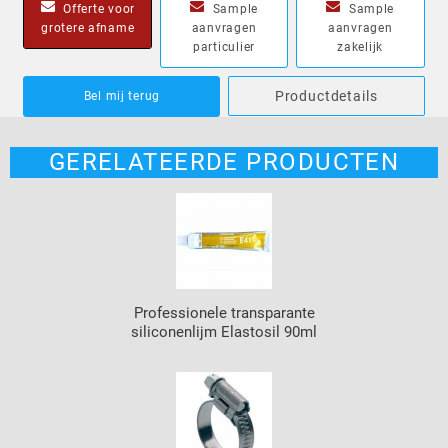
Offerte voor
Sample
Sample
grotere afname
aanvragen
aanvragen
particulier
zakelijk
Productdetails
Bel mij terug
GERELATEERDE PRODUCTEN
Professionele transparante
siliconenlijm Elastosil 90ml