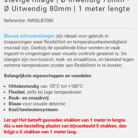
Driehoek/Wig profielen
Oploopprofielen
Ø Uitwendig 80mm | 1 meter lengte
Silicone U Profielen
Hoekprofielen
Referentie: RWSILB7080
Blauwe siliconenslangen
zijn ideaal voor gebruik in
Luikenpakking
O-ringen
toepassingen waar flexibiliteit en temperatuurbestendigheid
cruciaal zijn. Dankzij de opvallende kleur worden ze vaak
Schoonmaakmiddel
ingezet in omgevingen waar visuele controle gewenst is. De
slangen zijn non-toxisch, reuk- en smaakloos, en bestand tegen
extreme temperaturen zonder aan flexibiliteit in te boeten.
Belangrijkste eigenschappen en voordelen
Hittebestendig
van -55°C tot +180°C
Flexibel
, zelfs bij lage temperaturen
Reuk- en smaakvrij
Blauw
voor visuele detectie
Koel/heetwatersysteem
Let op! Het betreft gesneden stukken van 1 meter in lengte.
Als u een bestelling plaatst van bijvoorbeeld 5 stukken, dan
krijgt u 5 stukken van 1 meter lang.