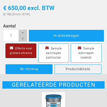
€ 650,00
excl. BTW
(€ 786,50 incl. BTW)
Aantal
In winkelwagen
Offerte voor
Sample
Sample
grotere afname
aanvragen
aanvragen
particulier
zakelijk
Productdetails
Bel mij terug
GERELATEERDE PRODUCTEN