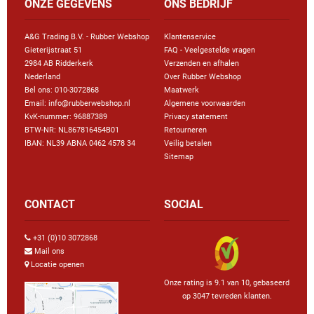
ONZE GEGEVENS
ONS BEDRIJF
A&G Trading B.V. - Rubber Webshop
Klantenservice
Gieterijstraat 51
FAQ - Veelgestelde vragen
2984 AB Ridderkerk
Verzenden en afhalen
Nederland
Over Rubber Webshop
Bel ons:
010-3072868
Maatwerk
Email: info@rubberwebshop.nl
Algemene voorwaarden
KvK-nummer: 96887389
Privacy statement
BTW-NR: NL867816454B01
Retourneren
IBAN: NL39 ABNA 0462 4578 34
Veilig betalen
Sitemap
CONTACT
SOCIAL
+31 (0)10 3072868
Mail ons
Locatie openen
Onze rating is 9.1 van 10, gebaseerd
op 3047 tevreden klanten.