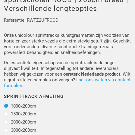
Driehoek/Wig profielen
Oploopprofielen
Verschillende lengteopties
Silicone U Profielen
Hoekprofielen
Referentie: RWTZ2UFROOD
Onze unicolour sprinttracks kunstgrasmatten zijn voorzien van
Luikenpakking
O-ringen
korte en zeer sterke vezels die extra stevig getuft zijn. Geschikt
voor onder andere diverse functionele trainingen zoals
Schoonmaakmiddel
powersled, behandigheid en snelheidoefeningen.
De essentiële eigenschap van de sprinttrack is de hoge
slijtvast kwaliteit. In tegenstelling tot andere leveranciers
hebben wij gekozen voor een
oersterk Nederlands product.
Wilt
u gratis stalen samples ontvangen?
Laat ons weten via contact
formulier.
SPRINTTRACK AFMETING
1000x200cm
1000x200cm
1500x200cm
1500x200cm
2000x200cm
2000x200cm
3000x200cm
3000x200cm