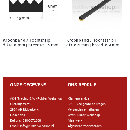
Kroonband / Tochtstrip |
Kroonband / Tochtstrip |
dikte 8 mm | breedte 15 mm
dikte 4 mm | breedte 9 mm
ONZE GEGEVENS
ONS BEDRIJF
A&G Trading B.V. - Rubber Webshop
Klantenservice
Gieterijstraat 51
FAQ - Veelgestelde vragen
2984 AB Ridderkerk
Verzenden en afhalen
Nederland
Over Rubber Webshop
Bel ons:
010-3072868
Maatwerk
Email: info@rubberwebshop.nl
Algemene voorwaarden