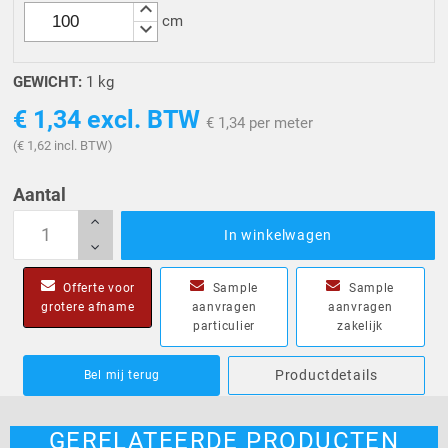
keyboard_arrow_up
cm
keyboard_arrow_down
GEWICHT:
1 kg
€ 1,34
excl. BTW
€ 1,34 per meter
(€ 1,62 incl. BTW)
Aantal
In winkelwagen
Offerte voor
Sample
Sample
grotere afname
aanvragen
aanvragen
particulier
zakelijk
Productdetails
Bel mij terug
GERELATEERDE PRODUCTEN