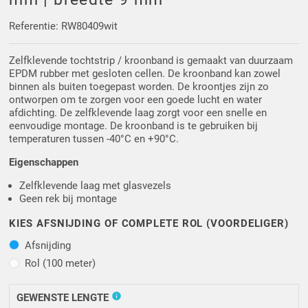
Driehoek/Wig profielen
Oploopprofielen
Referentie: RW80409wit
Silicone U Profielen
Hoekprofielen
Zelfklevende tochtstrip / kroonband is gemaakt van duurzaam
EPDM rubber met gesloten cellen. De kroonband kan zowel
Luikenpakking
O-ringen
binnen als buiten toegepast worden. De kroontjes zijn zo
ontworpen om te zorgen voor een goede lucht en water
afdichting. De zelfklevende laag zorgt voor een snelle en
Schoonmaakmiddel
eenvoudige montage. De kroonband is te gebruiken bij
temperaturen tussen -40°C en +90°C.
Eigenschappen
Zelfklevende laag met glasvezels
Geen rek bij montage
KIES AFSNIJDING OF COMPLETE ROL (VOORDELIGER)
Afsnijding
Afsnijding
Rol (100 meter)
Rol (100 meter)
info
GEWENSTE LENGTE