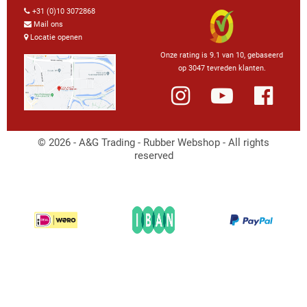
+31 (0)10 3072868
Mail ons
Locatie openen
Onze rating is 9.1 van 10, gebaseerd
op 3047 tevreden klanten.
© 2026 - A&G Trading - Rubber Webshop - All rights
reserved