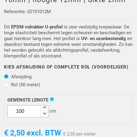
Driehoek/Wig profielen
Oploopprofielen
Referentie: 02101012M
Silicone U Profielen
Hoekprofielen
Dit
EPDM volrubber U-profiel
is zeer veelzijdig toepasbaar. De
hoge elasticiteit beschermt tegen scheuren en beschadigen en
Luikenpakking
O-ringen
gaat hierdoor lang mee. Het profiel is
UV- en ozonbestendig
en
daardoor bestand tegen extreme weer omstandigheden. Zo kan
het worden gebruikt als afdichtingsprofiel, randafwerking,
Schoonmaakmiddel
klemprofiel of als stootrand.
KIES AFSNIJDING OF COMPLETE ROL (VOORDELIGER)
Afsnijding
Afsnijding
Rol (50 meter)
Rol (50 meter)
info
GEWENSTE LENGTE
keyboard_arrow_up
cm
keyboard_arrow_down
€ 2,50
excl. BTW
€ 2,50 per meter