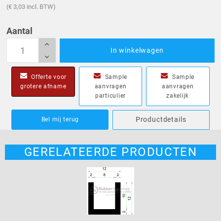
(€ 3,03 incl. BTW)
Aantal
In winkelwagen
Offerte voor
Sample
Sample
grotere afname
aanvragen
aanvragen
particulier
zakelijk
Productdetails
Bel mij terug
GERELATEERDE PRODUCTEN