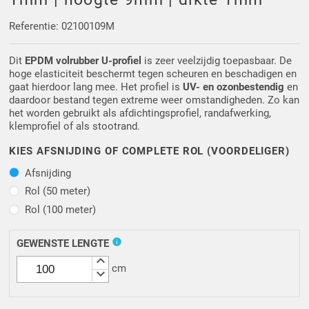
Driehoek/Wig profielen
Oploopprofielen
Referentie: 02100109M
Silicone U Profielen
Hoekprofielen
Dit
EPDM volrubber U-profiel
is zeer veelzijdig toepasbaar. De
hoge elasticiteit beschermt tegen scheuren en beschadigen en
Luikenpakking
O-ringen
gaat hierdoor lang mee. Het profiel is
UV- en ozonbestendig
en
daardoor bestand tegen extreme weer omstandigheden. Zo kan
het worden gebruikt als afdichtingsprofiel, randafwerking,
Schoonmaakmiddel
klemprofiel of als stootrand.
KIES AFSNIJDING OF COMPLETE ROL (VOORDELIGER)
Afsnijding
Afsnijding
Rol (50 meter)
Rol (50 meter)
Rol (100 meter)
Rol (100 meter)
info
GEWENSTE LENGTE
keyboard_arrow_up
cm
keyboard_arrow_down