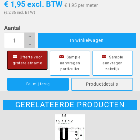
€ 1,95
excl. BTW
€ 1,95 per meter
(€ 2,36 incl. BTW)
Aantal
In winkelwagen
Offerte voor
Sample
Sample
grotere afname
aanvragen
aanvragen
particulier
zakelijk
Productdetails
Bel mij terug
GERELATEERDE PRODUCTEN