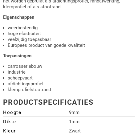
het worden gebruikt als afdichtingsprofiel, randafwerking,
klemprofiel of als stootrand.
Eigenschappen
weerbestendig
hoge elasticiteit
veelzijdig toepasbaar
Europees product van goede kwaliteit
Toepassingen
carrosseriebouw
industrie
scheepvaart
afdichtingsprofiel
klemprofielstootrand
PRODUCTSPECIFICATIES
Hoogte
9mm
Dikte
1mm
Kleur
Zwart