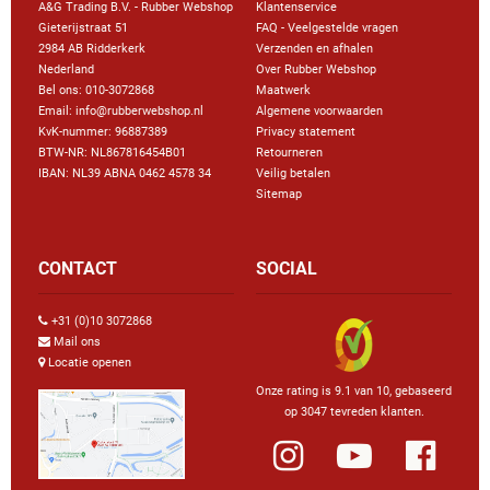
A&G Trading B.V. - Rubber Webshop
Klantenservice
Gieterijstraat 51
FAQ - Veelgestelde vragen
2984 AB Ridderkerk
Verzenden en afhalen
Nederland
Over Rubber Webshop
Bel ons:
010-3072868
Maatwerk
Email: info@rubberwebshop.nl
Algemene voorwaarden
KvK-nummer: 96887389
Privacy statement
BTW-NR: NL867816454B01
Retourneren
IBAN: NL39 ABNA 0462 4578 34
Veilig betalen
Sitemap
CONTACT
SOCIAL
+31 (0)10 3072868
Mail ons
Locatie openen
Onze rating is 9.1 van 10, gebaseerd
op 3047 tevreden klanten.