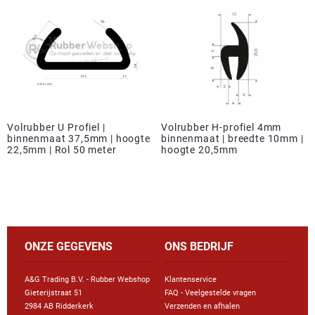
Volrubber U Profiel |
Volrubber H-profiel 4mm
binnenmaat 37,5mm | hoogte
binnenmaat | breedte 10mm |
22,5mm | Rol 50 meter
hoogte 20,5mm
ONZE GEGEVENS
ONS BEDRIJF
A&G Trading B.V. - Rubber Webshop
Klantenservice
Gieterijstraat 51
FAQ - Veelgestelde vragen
2984 AB Ridderkerk
Verzenden en afhalen