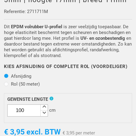
Driehoek/Wig profielen
Oploopprofielen
Referentie: 2711711M
Silicone U Profielen
Hoekprofielen
Dit
EPDM volrubber U-profiel
is zeer veelzijdig toepasbaar. De
hoge elasticiteit beschermt tegen scheuren en beschadigen en
Luikenpakking
O-ringen
gaat hierdoor lang mee. Het profiel is
UV- en ozonbestendig
en
daardoor bestand tegen extreme weer omstandigheden. Zo kan
het worden gebruikt als afdichtingsprofiel, randafwerking,
Schoonmaakmiddel
klemprofiel of als stootrand.
KIES AFSNIJDING OF COMPLETE ROL (VOORDELIGER)
Afsnijding
Afsnijding
Rol (50 meter)
Rol (50 meter)
info
GEWENSTE LENGTE
keyboard_arrow_up
cm
keyboard_arrow_down
€ 3,95
excl. BTW
€ 3,95 per meter