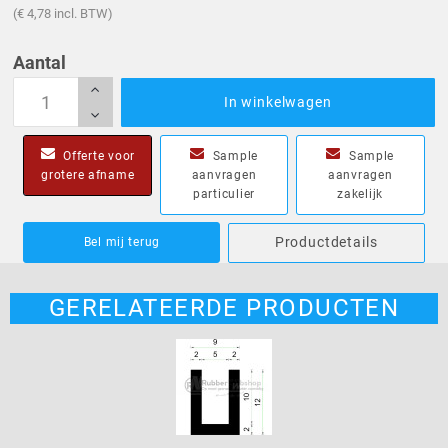
(€ 4,78 incl. BTW)
Aantal
In winkelwagen
Offerte voor
Sample
Sample
grotere afname
aanvragen
aanvragen
particulier
zakelijk
Productdetails
Bel mij terug
GERELATEERDE PRODUCTEN