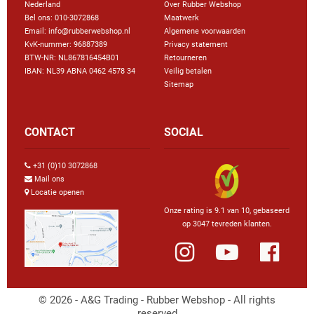
Nederland
Over Rubber Webshop
Bel ons:
010-3072868
Maatwerk
Email: info@rubberwebshop.nl
Algemene voorwaarden
KvK-nummer: 96887389
Privacy statement
BTW-NR: NL867816454B01
Retourneren
IBAN: NL39 ABNA 0462 4578 34
Veilig betalen
Sitemap
CONTACT
SOCIAL
+31 (0)10 3072868
Mail ons
Locatie openen
Onze rating is 9.1 van 10, gebaseerd
op 3047 tevreden klanten.
© 2026 - A&G Trading - Rubber Webshop - All rights
reserved