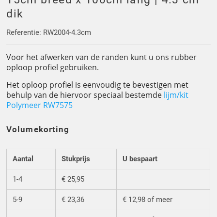
Driehoek/Wig profielen
Oploopprofielen
dik
Silicone U Profielen
Hoekprofielen
Referentie: RW2004-4.3cm
Voor het afwerken van de randen kunt u ons rubber
Luikenpakking
O-ringen
oploop profiel gebruiken.
Schoonmaakmiddel
Het oploop profiel is eenvoudig te bevestigen met
behulp van de hiervoor speciaal bestemde
lijm/kit
Polymeer RW7575
Volumekorting
Aantal
Stukprijs
U bespaart
1-4
€ 25,95
5-9
€ 23,36
€ 12,98 of meer