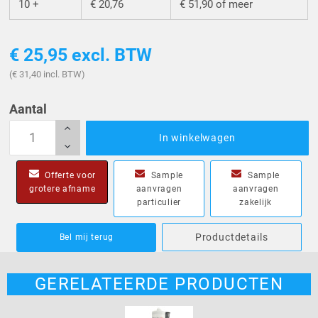
10 +
€ 20,76
€ 51,90 of meer
€ 25,95
excl. BTW
(€ 31,40 incl. BTW)
Aantal
In winkelwagen
Offerte voor
Sample
Sample
grotere afname
aanvragen
aanvragen
particulier
zakelijk
Productdetails
Bel mij terug
GERELATEERDE PRODUCTEN