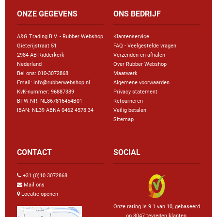
ONZE GEGEVENS
ONS BEDRIJF
A&G Trading B.V. - Rubber Webshop
Klantenservice
Gieterijstraat 51
FAQ - Veelgestelde vragen
2984 AB Ridderkerk
Verzenden en afhalen
Nederland
Over Rubber Webshop
Bel ons:
010-3072868
Maatwerk
Email: info@rubberwebshop.nl
Algemene voorwaarden
KvK-nummer: 96887389
Privacy statement
BTW-NR: NL867816454B01
Retourneren
IBAN: NL39 ABNA 0462 4578 34
Veilig betalen
Sitemap
CONTACT
SOCIAL
+31 (0)10 3072868
Mail ons
Locatie openen
Onze rating is 9.1 van 10, gebaseerd
op 3047 tevreden klanten.