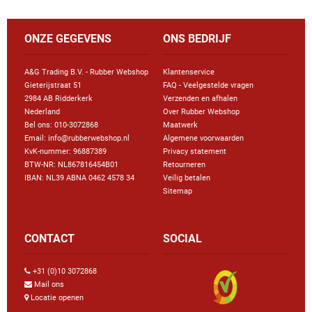
ONZE GEGEVENS
ONS BEDRIJF
A&G Trading B.V. - Rubber Webshop
Klantenservice
Gieterijstraat 51
FAQ - Veelgestelde vragen
2984 AB Ridderkerk
Verzenden en afhalen
Nederland
Over Rubber Webshop
Bel ons:
010-3072868
Maatwerk
Email: info@rubberwebshop.nl
Algemene voorwaarden
KvK-nummer: 96887389
Privacy statement
BTW-NR: NL867816454B01
Retourneren
IBAN: NL39 ABNA 0462 4578 34
Veilig betalen
Sitemap
CONTACT
SOCIAL
+31 (0)10 3072868
Mail ons
Locatie openen