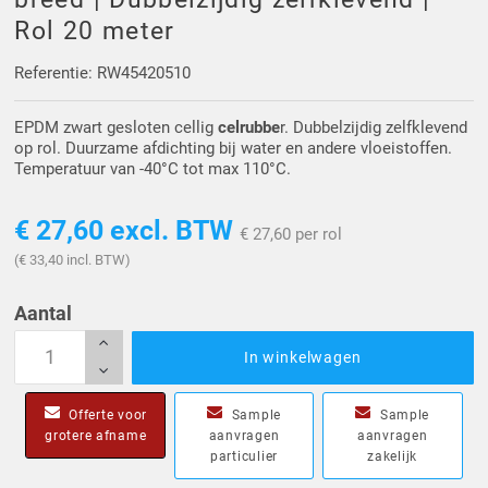
Driehoek/Wig profielen
Oploopprofielen
Rol 20 meter
Silicone U Profielen
Hoekprofielen
Referentie: RW45420510
EPDM zwart gesloten cellig
celrubbe
r. Dubbelzijdig zelfklevend
Luikenpakking
O-ringen
op rol. Duurzame afdichting bij water en andere vloeistoffen.
Temperatuur van -40°C tot max 110°C.
Schoonmaakmiddel
€ 27,60
excl. BTW
€ 27,60 per rol
(€ 33,40 incl. BTW)
Aantal
In winkelwagen
Offerte voor
Sample
Sample
grotere afname
aanvragen
aanvragen
particulier
zakelijk