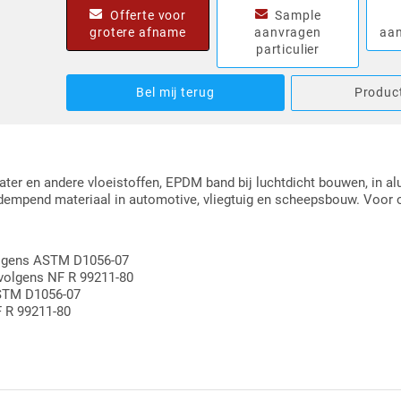
Offerte voor
Sample
grotere afname
aanvragen
aan
particulier
Bel mij terug
Product
ter en andere vloeistoffen, EPDM band bij luchtdicht bouwen, in al
ddempend materiaal in automotive, vliegtuig en scheepsbouw. Voor 
volgens ASTM D1056-07
 volgens NF R 99211-80
ASTM D1056-07
F R 99211-80