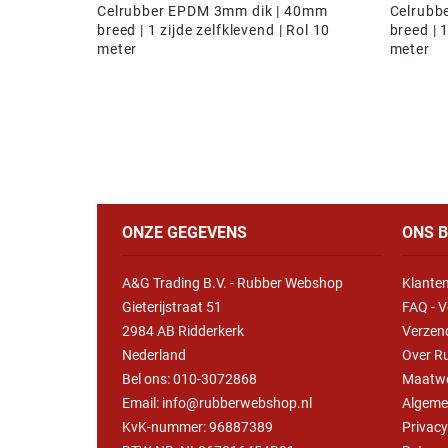
Celrubber EPDM 3mm dik | 40mm
Celrubb
breed | 1 zijde zelfklevend | Rol 10
breed | 1
meter
meter
ONZE GEGEVENS
ONS B
A&G Trading B.V. - Rubber Webshop
Klanten
Gieterijstraat 51
FAQ - V
2984 AB Ridderkerk
Verzen
Nederland
Over R
Bel ons:
010-3072868
Maatw
Email: info@rubberwebshop.nl
Algeme
KvK-nummer: 96887389
Privac