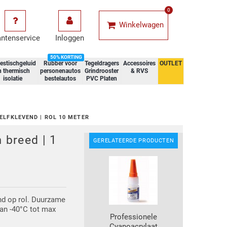
0
Winkelwagen
antenservice
Inloggen
50% KORTING
estischgeluid
Rubber voor
Tegeldragers
Accessoires
OUTLET
n thermisch
personenautos
Grindrooster
& RVS
isolatie
bestelautos
PVC Platen
ZELFKLEVEND | ROL 10 METER
breed | 1
GERELATEERDE PRODUCTEN
end op rol. Duurzame
van -40°C tot max
Professionele
Cyanoacrylaat