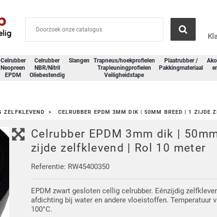
Kl
Celrubber
Celrubber
Slangen
Trapneus/hoekprofielen
Plaatrubber /
Ako
Neopreen
NBR/Nitril
Trapleuningprofielen
Pakkingmateriaal
e
EPDM
Oliebestendig
Veiligheidstape
G ZELFKLEVEND
CELRUBBER EPDM 3MM DIK | 50MM BREED | 1 ZIJDE 
Celrubber EPDM 3mm dik | 50mm 
zijde zelfklevend | Rol 10 meter
Referentie: RW45400350
EPDM zwart gesloten cellig celrubber. Eénzijdig zelfklev
afdichting bij water en andere vloeistoffen. Temperatuur 
100°C.