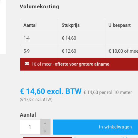
Volumekorting
Aantal
Stukprijs
U bespaart
1-4
€ 14,60
5-9
€ 12,60
€ 10,00 of me
10 of meer -
offerte voor grotere afname
€ 14,60
excl. BTW
€ 14,60 per rol 10 meter
(€ 17,67 incl. BTW)
Aantal
In winkelwagen