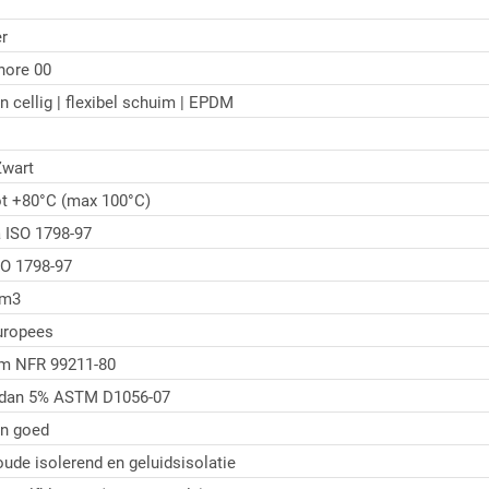
r
hore 00
n cellig | flexibel schuim | EPDM
wart
ot +80°C (max 100°C)
 ISO 1798-97
O 1798-97
/m3
uropees
/m NFR 99211-80
 dan 5% ASTM D1056-07
n goed
ude isolerend en geluidsisolatie