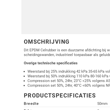
Driehoek/Wig profielen
Oploopprofielen
Silicone U Profielen
Hoekprofielen
Luikenpakking
O-ringen
OMSCHRIJVING
Schoonmaakmiddel
Dit EPDM Celrubber is een duurzame afdichting bij wa
scheidingswanden, industrieel toepasbaar als gelui
Overige technische specificaties
Weerstand bij 25% indrukking 42 kPa 35-65 kPa 
Weerstand bij 50% indrukking 110 kPa 80-160 kPa
Compression set 50%, 24hr, 23°C <25% volgens 
Compression set 50%, 24hr, 40°C <60% volgens N
PRODUCTSPECIFICATIES
Breedte
50mm