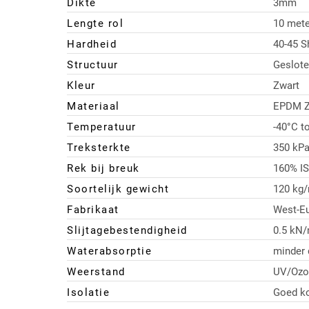
Dikte
3mm
Lengte rol
10 mete
Hardheid
40-45 S
Structuur
Geslote
Kleur
Zwart
Materiaal
EPDM Z
Temperatuur
-40°C t
Treksterkte
350 kPa
Rek bij breuk
160% IS
Soortelijk gewicht
120 kg
Fabrikaat
West-E
Slijtagebestendigheid
0.5 kN
Waterabsorptie
minder
Weerstand
UV/Ozo
Isolatie
Goed ko