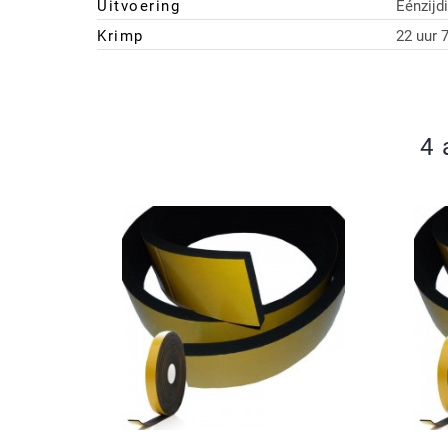
Uitvoering
Eénzijd
Krimp
22 uur 
4 