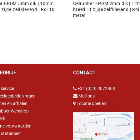
er EPDM 5mm dik | 10mm
Celrubber EPDM 2mm dik | 1
 zijde zelfklevend | Rol 10
breed | 1 zijde zelfklevend | Rol
meter
EDRIJF
CONTACT
service
+31 (0)10 3072868
eelgestelde vragen
Mail ons
den en afhalen
Locatie openen
ubber Webshop
erk
ne voorwaarden
y statement