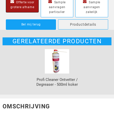
Offerte voor
Sample
Sample
grotere afname
aanvragen
aanvragen
particulier
zakelijk
Productdetails
Bel mij terug
GERELATEERDE PRODUCTEN
Profi Cleaner Ontvetter /
Degreaser - 500ml koker
OMSCHRIJVING