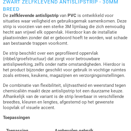
ZWART ZELFKLEVEND ANTISLIPSTRIP - 30MM
BREED
De
zelfklevende antislipstrip
van
PVC
is ontwikkeld voor
situaties waar veiligheid en gebruiksgemak samenkomen. Deze
strip is voorzien van een sterke 3M lijmlaag die zich eenvoudig
hecht aan vrijwel elk oppervlak. Hierdoor kan de installatie
plaatsvinden zonder dat er geboord hoeft te worden, wat schade
aan bestaande trappen voorkomt.
De strip beschikt over een geprofileerd oppervlak
(ribbel/groefstructuur) dat zorgt voor betrouwbare
antislipwerking, zelfs onder natte omstandigheden. Hierdoor is
het product bijzonder geschikt voor gebruik in vochtige ruimtes
zoals entrees, keukens, magazijnen en verzorgingsinstellingen.
De combinatie van flexibiliteit, slijtvastheid en weerstand tegen
chemicaliën maakt deze antislipstrip tot een duurzame keuze.
Afhankelijk van de variant is de strip leverbaar in verschillende
breedtes, kleuren en lengtes, afgestemd op het gewenste
loopvlak of visuele accent.
Toepassingen
Toepassing
Aanbevolen gebruik