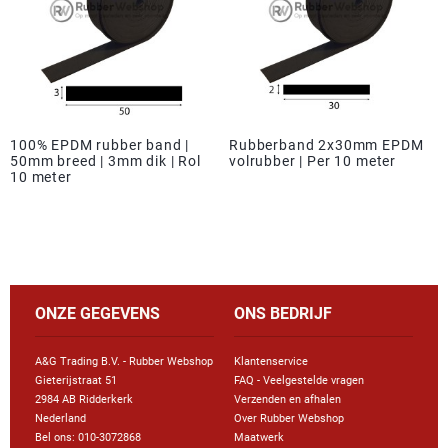
100% EPDM rubber band |
Rubberband 2x30mm EPDM
50mm breed | 3mm dik | Rol
volrubber | Per 10 meter
10 meter
ONZE GEGEVENS
ONS BEDRIJF
A&G Trading B.V. - Rubber Webshop
Klantenservice
Gieterijstraat 51
FAQ - Veelgestelde vragen
2984 AB Ridderkerk
Verzenden en afhalen
Nederland
Over Rubber Webshop
Bel ons:
010-3072868
Maatwerk