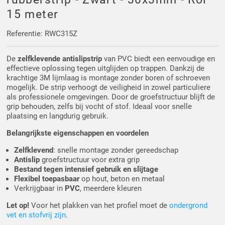
Driehoek/Wig profielen
Oploopprofielen
15 meter
Silicone U Profielen
Hoekprofielen
Referentie: RWC315Z
De
zelfklevende antislipstrip
van PVC biedt een eenvoudige en
Luikenpakking
O-ringen
effectieve oplossing tegen uitglijden op trappen. Dankzij de
krachtige 3M lijmlaag is montage zonder boren of schroeven
Schoonmaakmiddel
mogelijk. De strip verhoogt de veiligheid in zowel particuliere
als professionele omgevingen. Door de groefstructuur blijft de
grip behouden, zelfs bij vocht of stof. Ideaal voor snelle
plaatsing en langdurig gebruik.
Belangrijkste eigenschappen en voordelen
Zelfklevend
: snelle montage zonder gereedschap
Antislip
groefstructuur voor extra grip
Bestand tegen intensief gebruik en slijtage
Flexibel toepasbaar
op hout, beton en metaal
Verkrijgbaar in
PVC
, meerdere kleuren
Let op!
Voor het plakken van het profiel moet de
ondergrond
vet en stofvrij zijn
.