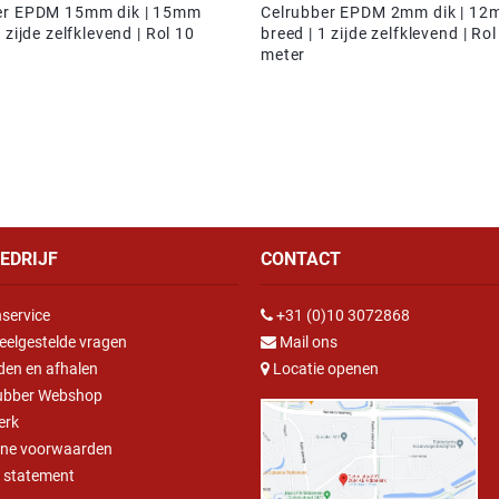
er EPDM 15mm dik | 15mm
Celrubber EPDM 2mm dik | 1
 zijde zelfklevend | Rol 10
breed | 1 zijde zelfklevend | Rol
meter
EDRIJF
CONTACT
service
+31 (0)10 3072868
eelgestelde vragen
Mail ons
den en afhalen
Locatie openen
ubber Webshop
erk
ne voorwaarden
y statement