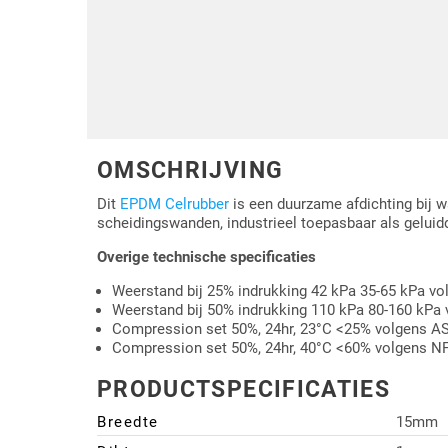
Driehoek/Wig profielen
Oploopprofielen
Silicone U Profielen
Hoekprofielen
Luikenpakking
O-ringen
OMSCHRIJVING
Schoonmaakmiddel
Dit
EPDM Celrubber
is een duurzame afdichting bij w
scheidingswanden, industrieel toepasbaar als gelui
Overige technische specificaties
Weerstand bij 25% indrukking 42 kPa 35-65 kPa 
Weerstand bij 50% indrukking 110 kPa 80-160 kPa
Compression set 50%, 24hr, 23°C <25% volgens 
Compression set 50%, 24hr, 40°C <60% volgens N
PRODUCTSPECIFICATIES
Breedte
15mm