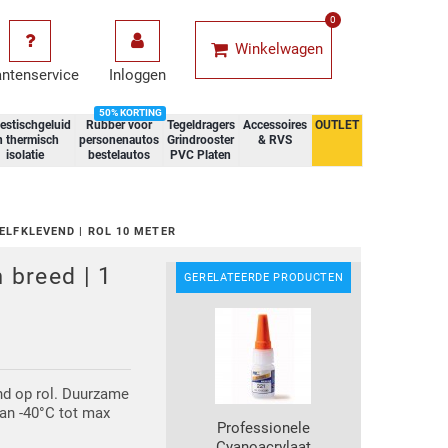
0
Winkelwagen
antenservice
Inloggen
50% KORTING
estischgeluid
Rubber voor
Tegeldragers
Accessoires
OUTLET
n thermisch
personenautos
Grindrooster
& RVS
isolatie
bestelautos
PVC Platen
ZELFKLEVEND | ROL 10 METER
breed | 1
GERELATEERDE PRODUCTEN
end op rol. Duurzame
van -40°C tot max
Professionele
Cyanoacrylaat