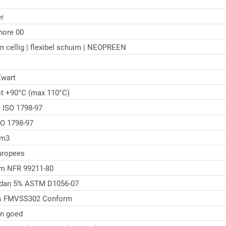
r
hore 00
n cellig | flexibel schuim | NEOPREEN
wart
ot +90°C (max 110°C)
 ISO 1798-97
O 1798-97
/m3
uropees
/m NFR 99211-80
 dan 5% ASTM D1056-07
s FMVSS302 Conform
n goed