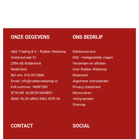
ONZE GEGEVENS
ONS BEDRIJF
A&G Trading B.V. - Rubber Webshop
Klantenservice
Gieterijstraat 51
FAQ - Veelgestelde vragen
2984 AB Ridderkerk
Verzenden en afhalen
Nederland
Over Rubber Webshop
Bel ons:
010-3072868
Maatwerk
Email: info@rubberwebshop.nl
Algemene voorwaarden
KvK-nummer: 96887389
Privacy statement
BTW-NR: NL867816454B01
Retourneren
IBAN: NL39 ABNA 0462 4578 34
Veilig betalen
Sitemap
CONTACT
SOCIAL