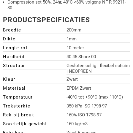
Compression set 50%, 24hr, 40°C <60% volgens NF R 99211-
80
PRODUCTSPECIFICATIES
Breedte
200mm
Dikte
1mm
Lengte rol
10 meter
Hardheid
40-45 Shore 00
Structuur
Gesloten cellig | flexibel schuim
| NEOPREEN
Kleur
Zwart
Materiaal
EPDM Zwart
Temperatuur
-40°C tot +90°C (max 110°C)
Treksterkte
350 kPa ISO 1798-97
Rek bij breuk
160% ISO 1798-97
Soortelijk gewicht
160 kg/m3
Fabrikaat
West-Europees