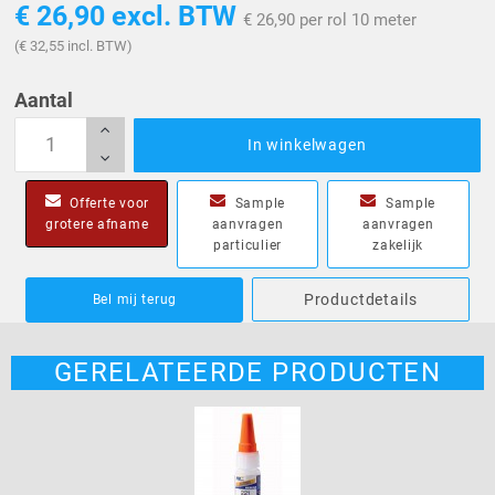
€ 26,90
excl. BTW
€ 26,90 per rol 10 meter
(€ 32,55 incl. BTW)
Aantal
In winkelwagen
Offerte voor
Sample
Sample
grotere afname
aanvragen
aanvragen
particulier
zakelijk
Productdetails
Bel mij terug
GERELATEERDE PRODUCTEN