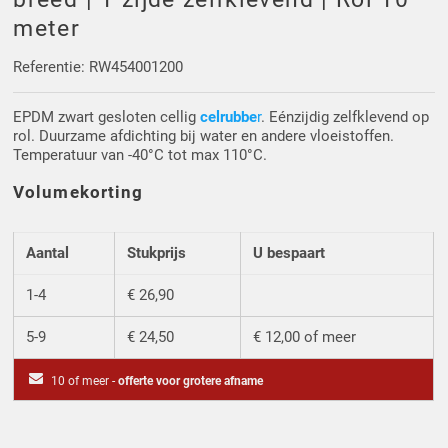
Driehoek/Wig profielen
Oploopprofielen
meter
Silicone U Profielen
Hoekprofielen
Referentie: RW454001200
EPDM zwart gesloten cellig
celrubbe
r
. Eénzijdig zelfklevend op
Luikenpakking
O-ringen
rol. Duurzame afdichting bij water en andere vloeistoffen.
Temperatuur van -40°C tot max 110°C.
Schoonmaakmiddel
Volumekorting
Aantal
Stukprijs
U bespaart
1-4
€ 26,90
5-9
€ 24,50
€ 12,00 of meer
10 of meer -
offerte voor grotere afname