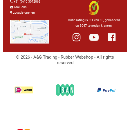
+31 (0)10 3072868
Mail ons
Locatie openen
Onze rating is 9.1 van 10, gebaseerd
op 3047 tevreden klanten.
© 2026 - A&G Trading - Rubber Webshop - All rights
reserved