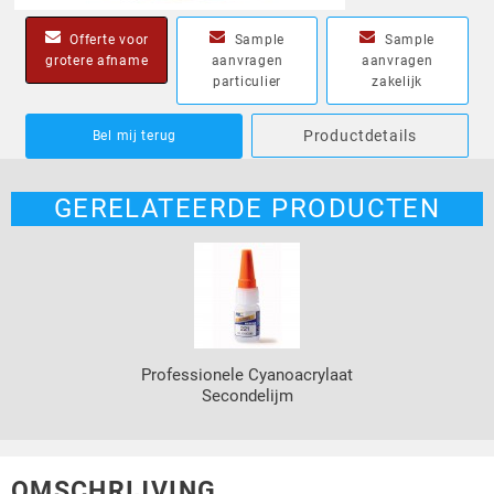
Offerte voor
Sample
Sample
grotere afname
aanvragen
aanvragen
particulier
zakelijk
Productdetails
Bel mij terug
GERELATEERDE PRODUCTEN
Professionele Cyanoacrylaat
Secondelijm
OMSCHRIJVING