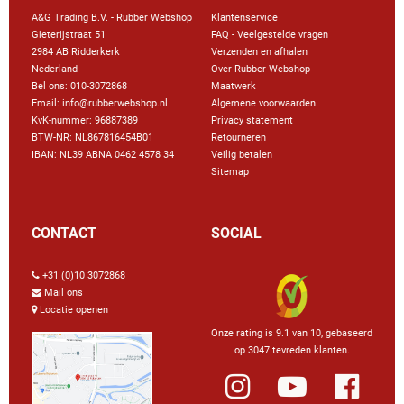
A&G Trading B.V. - Rubber Webshop
Klantenservice
Gieterijstraat 51
FAQ - Veelgestelde vragen
2984 AB Ridderkerk
Verzenden en afhalen
Nederland
Over Rubber Webshop
Bel ons:
010-3072868
Maatwerk
Email: info@rubberwebshop.nl
Algemene voorwaarden
KvK-nummer: 96887389
Privacy statement
BTW-NR: NL867816454B01
Retourneren
IBAN: NL39 ABNA 0462 4578 34
Veilig betalen
Sitemap
CONTACT
SOCIAL
+31 (0)10 3072868
Mail ons
Locatie openen
Onze rating is 9.1 van 10, gebaseerd
op 3047 tevreden klanten.