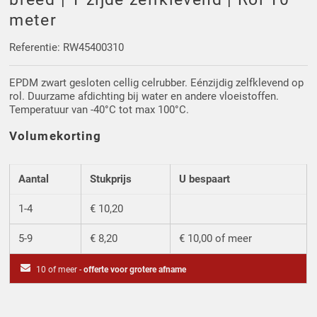
Driehoek/Wig profielen
Oploopprofielen
meter
Silicone U Profielen
Hoekprofielen
Referentie: RW45400310
EPDM zwart gesloten cellig celrubber. Eénzijdig zelfklevend op
Luikenpakking
O-ringen
rol. Duurzame afdichting bij water en andere vloeistoffen.
Temperatuur van -40°C tot max 100°C.
Schoonmaakmiddel
Volumekorting
Aantal
Stukprijs
U bespaart
1-4
€ 10,20
5-9
€ 8,20
€ 10,00 of meer
10 of meer -
offerte voor grotere afname