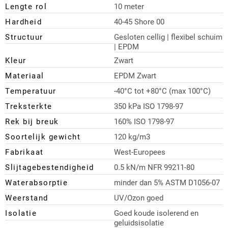
Lengte rol
10 meter
Hardheid
40-45 Shore 00
Structuur
Gesloten cellig | flexibel schuim
| EPDM
Kleur
Zwart
Materiaal
EPDM Zwart
Temperatuur
-40°C tot +80°C (max 100°C)
Treksterkte
350 kPa ISO 1798-97
Rek bij breuk
160% ISO 1798-97
Soortelijk gewicht
120 kg/m3
Fabrikaat
West-Europees
Slijtagebestendigheid
0.5 kN/m NFR 99211-80
Waterabsorptie
minder dan 5% ASTM D1056-07
Weerstand
UV/Ozon goed
Isolatie
Goed koude isolerend en
geluidsisolatie