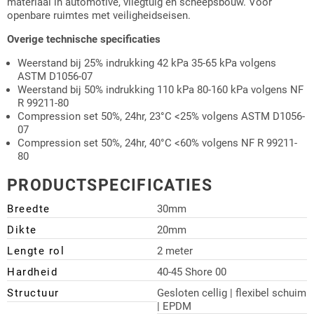
materiaal in automotive, vliegtuig en scheepsbouw. Voor
openbare ruimtes met veiligheidseisen.
Overige technische specificaties
Weerstand bij 25% indrukking 42 kPa 35-65 kPa volgens
ASTM D1056-07
Weerstand bij 50% indrukking 110 kPa 80-160 kPa volgens NF
R 99211-80
Compression set 50%, 24hr, 23°C <25% volgens ASTM D1056-
07
Compression set 50%, 24hr, 40°C <60% volgens NF R 99211-
80
PRODUCTSPECIFICATIES
Breedte
30mm
Dikte
20mm
Lengte rol
2 meter
Hardheid
40-45 Shore 00
Structuur
Gesloten cellig | flexibel schuim
| EPDM