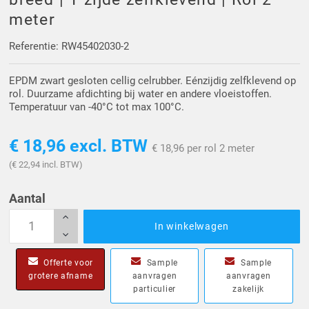
Driehoek/Wig profielen
Oploopprofielen
meter
Silicone U Profielen
Hoekprofielen
Referentie: RW45402030-2
EPDM zwart gesloten cellig celrubber. Eénzijdig zelfklevend op
Luikenpakking
O-ringen
rol. Duurzame afdichting bij water en andere vloeistoffen.
Temperatuur van -40°C tot max 100°C.
Schoonmaakmiddel
€ 18,96
excl. BTW
€ 18,96 per rol 2 meter
(€ 22,94 incl. BTW)
Aantal
In winkelwagen
Offerte voor
Sample
Sample
grotere afname
aanvragen
aanvragen
particulier
zakelijk