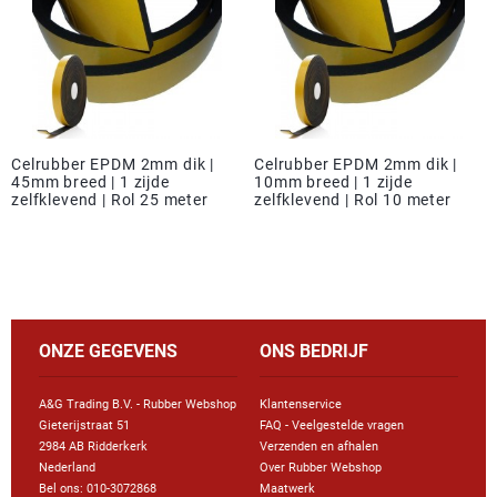
Celrubber EPDM 2mm dik |
Celrubber EPDM 2mm dik |
45mm breed | 1 zijde
10mm breed | 1 zijde
zelfklevend | Rol 25 meter
zelfklevend | Rol 10 meter
ONZE GEGEVENS
ONS BEDRIJF
A&G Trading B.V. - Rubber Webshop
Klantenservice
Gieterijstraat 51
FAQ - Veelgestelde vragen
2984 AB Ridderkerk
Verzenden en afhalen
Nederland
Over Rubber Webshop
Bel ons:
010-3072868
Maatwerk