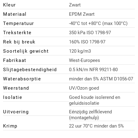
Kleur
Zwart
Materiaal
EPDM Zwart
Temperatuur
-40°C tot +80°C (max 100°C)
Treksterkte
350 kPa ISO 1798-97
Rek bij breuk
160% ISO 1798-97
Soortelijk gewicht
120 kg/m3
Fabrikaat
West-Europees
Slijtagebestendigheid
0.5 kN/m NFR 99211-80
Waterabsorptie
minder dan 5% ASTM D1056-07
Weerstand
UV/Ozon goed
Isolatie
Goed koude isolerend en
geluidsisolatie
Uitvoering
Eénzijdig zelfklevend
(montagehulp)
Krimp
22 uur 70°C minder dan 5%