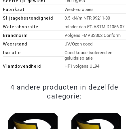
Soortelijk gewicht
160 kg/m3
Fabrikaat
West-Europees
Slijtagebestendigheid
0.5 kN/m NFR 99211-80
Waterabsorptie
minder dan 5% ASTM D1056-07
Brandnorm
Volgens FMVSS302 Conform
Weerstand
UV/Ozon goed
Isolatie
Goed koude isolerend en
geluidsisolatie
Vlamdovendheid
HF1 volgens UL94
4 andere producten in dezelfde
categorie: