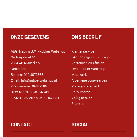
ONZE GEGEVENS
ONS BEDRIJF
A&G Trading B.V. - Rubber Webshop
Klantenservice
Gieterijstraat 51
FAQ - Veelgestelde vragen
2984 AB Ridderkerk
Verzenden en afhalen
Nederland
Over Rubber Webshop
Bel ons:
010-3072868
Maatwerk
Email: info@rubberwebshop.nl
Algemene voorwaarden
KvK-nummer: 96887389
Privacy statement
BTW-NR: NL867816454B01
Retourneren
IBAN: NL39 ABNA 0462 4578 34
Veilig betalen
Sitemap
CONTACT
SOCIAL