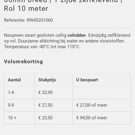
Driehoek/Wig profielen
Oploopprofielen
Rol 10 meter
Silicone U Profielen
Hoekprofielen
Referentie: RW45201060
Neopreen zwart gesloten cellig
celrubbe
r. Eénzijdig zelfklevend
Luikenpakking
O-ringen
op rol. Duurzame afdichting bij water en andere vloeistoffen.
Temperatuur van -40°C tot max 110°C.
Schoonmaakmiddel
Volumekorting
Aantal
Stukprijs
U bespaart
1-4
€ 32,90
5-9
€ 27,50
€ 27,00 of meer
10 +
€ 23,50
€ 94,00 of meer