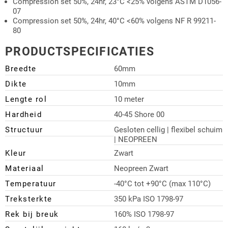
Compression set 50%, 24hr, 23°C <25% volgens ASTM D1056-
07
Compression set 50%, 24hr, 40°C <60% volgens NF R 99211-
80
PRODUCTSPECIFICATIES
Breedte
60mm
Dikte
10mm
Lengte rol
10 meter
Hardheid
40-45 Shore 00
Structuur
Gesloten cellig | flexibel schuim
| NEOPREEN
Kleur
Zwart
Materiaal
Neopreen Zwart
Temperatuur
-40°C tot +90°C (max 110°C)
Treksterkte
350 kPa ISO 1798-97
Rek bij breuk
160% ISO 1798-97