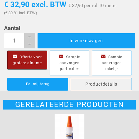
€ 32,90
excl. BTW
€ 32,90 per rol 10 meter
(€ 39,81 incl. BTW)
Aantal
In winkelwagen
Offerte voor
Sample
Sample
grotere afname
aanvragen
aanvragen
particulier
zakelijk
Productdetails
Bel mij terug
GERELATEERDE PRODUCTEN