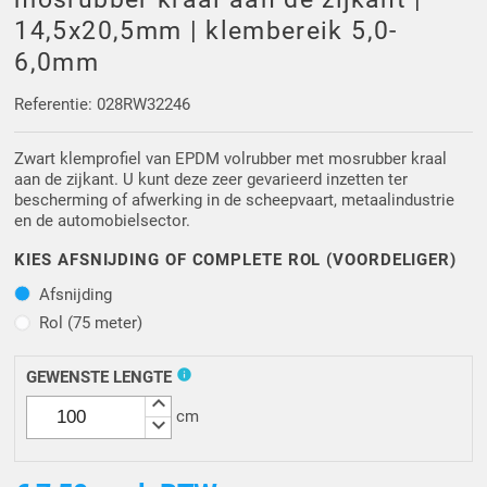
Driehoek/Wig profielen
Oploopprofielen
14,5x20,5mm | klembereik 5,0-
6,0mm
Silicone U Profielen
Hoekprofielen
Referentie: 028RW32246
Luikenpakking
O-ringen
Zwart klemprofiel van EPDM volrubber met mosrubber kraal
aan de zijkant. U kunt deze zeer gevarieerd inzetten ter
Schoonmaakmiddel
bescherming of afwerking in de scheepvaart, metaalindustrie
en de automobielsector.
KIES AFSNIJDING OF COMPLETE ROL (VOORDELIGER)
Afsnijding
Afsnijding
Rol (75 meter)
Rol (75 meter)
info
GEWENSTE LENGTE
keyboard_arrow_up
cm
keyboard_arrow_down