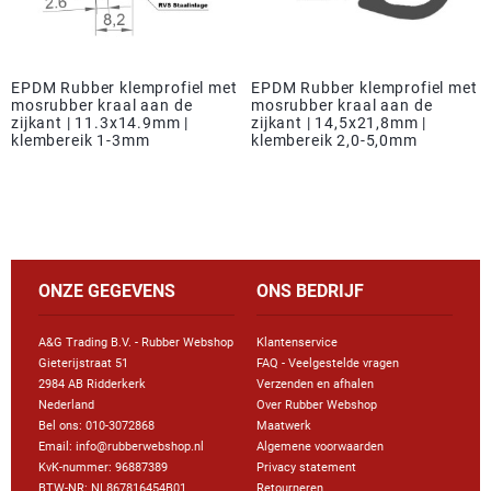
EPDM Rubber klemprofiel met
EPDM Rubber klemprofiel met
mosrubber kraal aan de
mosrubber kraal aan de
zijkant | 11.3x14.9mm |
zijkant | 14,5x21,8mm |
klembereik 1-3mm
klembereik 2,0-5,0mm
ONZE GEGEVENS
ONS BEDRIJF
A&G Trading B.V. - Rubber Webshop
Klantenservice
Gieterijstraat 51
FAQ - Veelgestelde vragen
2984 AB Ridderkerk
Verzenden en afhalen
Nederland
Over Rubber Webshop
Bel ons:
010-3072868
Maatwerk
Email: info@rubberwebshop.nl
Algemene voorwaarden
KvK-nummer: 96887389
Privacy statement
BTW-NR: NL867816454B01
Retourneren