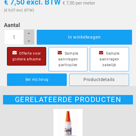
€ 7,50
excl. BTW
€ 7,50 per meter
(€ 9,07 incl. BTW)
Aantal
In winkelwagen
Offerte voor
Sample
Sample
grotere afname
aanvragen
aanvragen
particulier
zakelijk
Productdetails
Bel mij terug
GERELATEERDE PRODUCTEN