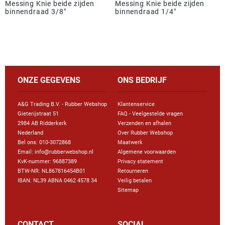
Messing Knie beide zijden
Messing Knie beide zijden
binnendraad 3/8"
binnendraad 1/4"
ONZE GEGEVENS
ONS BEDRIJF
A&G Trading B.V. - Rubber Webshop
Klantenservice
Gieterijstraat 51
FAQ - Veelgestelde vragen
2984 AB Ridderkerk
Verzenden en afhalen
Nederland
Over Rubber Webshop
Bel ons:
010-3072868
Maatwerk
Email: info@rubberwebshop.nl
Algemene voorwaarden
KvK-nummer: 96887389
Privacy statement
BTW-NR: NL867816454B01
Retourneren
IBAN: NL39 ABNA 0462 4578 34
Veilig betalen
Sitemap
CONTACT
SOCIAL