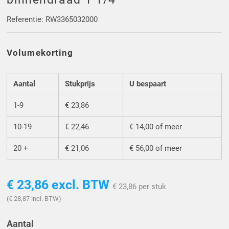
Driehoek/Wig profielen
Oploopprofielen
Referentie: RW3365032000
Silicone U Profielen
Hoekprofielen
Volumekorting
Luikenpakking
O-ringen
Aantal
Stukprijs
U bespaart
Schoonmaakmiddel
1-9
€ 23,86
10-19
€ 22,46
€ 14,00 of meer
20 +
€ 21,06
€ 56,00 of meer
€ 23,86
excl. BTW
€ 23,86 per stuk
(€ 28,87 incl. BTW)
Aantal