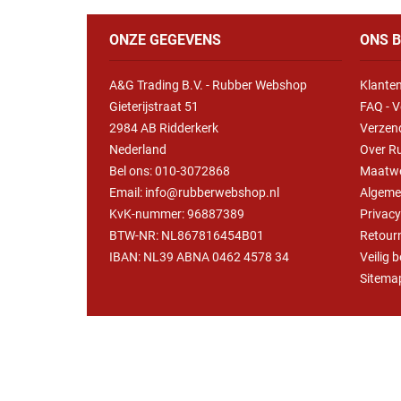
ONZE GEGEVENS
ONS B
A&G Trading B.V. - Rubber Webshop
Klanten
Gieterijstraat 51
FAQ - V
2984 AB Ridderkerk
Verzen
Nederland
Over R
Bel ons:
010-3072868
Maatw
Email: info@rubberwebshop.nl
Algeme
KvK-nummer: 96887389
Privac
BTW-NR: NL867816454B01
Retour
IBAN: NL39 ABNA 0462 4578 34
Veilig 
Sitema