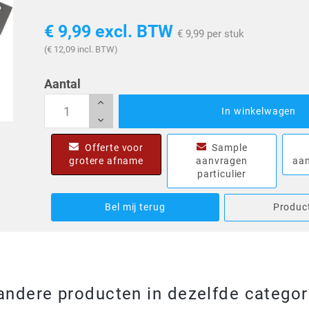
€ 9,99
excl. BTW
€ 9,99 per stuk
(€ 12,09 incl. BTW)
Aantal
In winkelwagen
Offerte voor
Sample
grotere afname
aanvragen
aan
particulier
Bel mij terug
Product
andere producten in dezelfde categor