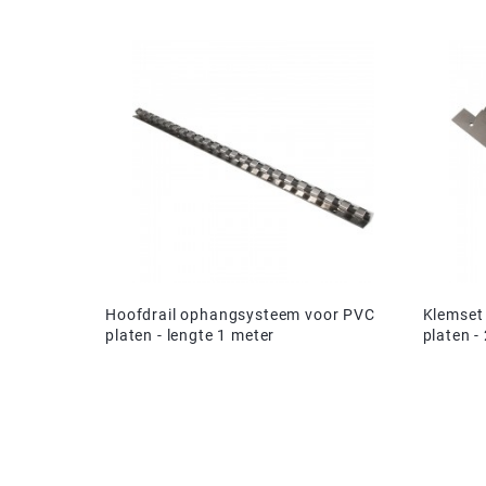
Driehoek/Wig profielen
Oploopprofielen
Silicone U Profielen
Hoekprofielen
Luikenpakking
O-ringen
Schoonmaakmiddel
Hoofdrail ophangsysteem voor PVC
Klemset
platen - lengte 1 meter
platen -