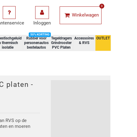
0
Winkelwagen
antenservice
Inloggen
50% KORTING
estischgeluid
Rubber voor
Tegeldragers
Accessoires
OUTLET
n thermisch
personenautos
Grindrooster
& RVS
isolatie
bestelautos
PVC Platen
 platen -
an RVS op de
outen en moeren