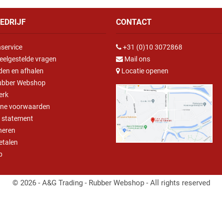
EDRIJF
CONTACT
service
+31 (0)10 3072868
eelgestelde vragen
Mail ons
den en afhalen
Locatie openen
ubber Webshop
erk
ne voorwaarden
y statement
neren
betalen
p
© 2026 - A&G Trading - Rubber Webshop - All rights reserved