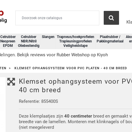
Kl
Celrubber
Celrubber
Slangen
Trapneus/hoekprofielen
Plaatrubber /
Ako
Neopreen
NBR/Nitril
Trapleuningprofielen
Pakkingmateriaal
e
EPDM
Oliebestendig
Veiligheidstape
delingen.
Bekijk reviews voor Rubber Webshop op Kiyoh
TEN
KLEMSET OPHANGSYSTEEM VOOR PVC PLATEN - 40 CM BREED
Klemset ophangsysteem voor PVC
40 cm breed
Referentie: 855400S
Deze klemplaatjes zijn
40 centimeter
breed en gemaakt v
breedte van de lamellen. Monteren met klinknagels of b
(niet meegeleverd