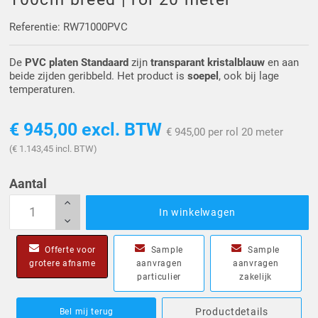
Driehoek/Wig profielen
Oploopprofielen
Referentie: RW71000PVC
Silicone U Profielen
Hoekprofielen
De
PVC platen Standaard
zijn
transparant kristalblauw
en aan
beide zijden geribbeld. Het product is
soepel
, ook bij lage
Luikenpakking
O-ringen
temperaturen.
Schoonmaakmiddel
€ 945,00
excl. BTW
€ 945,00 per rol 20 meter
(€ 1.143,45 incl. BTW)
Aantal
In winkelwagen
Offerte voor
Sample
Sample
grotere afname
aanvragen
aanvragen
particulier
zakelijk
Productdetails
Bel mij terug