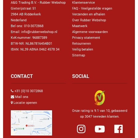
A&G Trading B.V. - Rubber Webshop
Klantenservice
Gieterijstraat 51
FAQ - Veelgestelde vragen
2984 AB Ridderkerk
Verzenden en afhalen
Nederland
Over Rubber Webshop
Bel ons:
010-3072868
Maatwerk
Email: info@rubberwebshop.nl
Algemene voorwaarden
KvK-nummer: 96887389
Privacy statement
BTW-NR: NL867816454B01
Retourneren
IBAN: NL39 ABNA 0462 4578 34
Veilig betalen
Sitemap
CONTACT
SOCIAL
+31 (0)10 3072868
Mail ons
Locatie openen
Onze rating is 9.1 van 10, gebaseerd
op 3047 tevreden klanten.