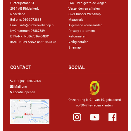
Gieterijstraat 51
FAQ - Veelgestelde vragen
2984 AB Ridderkerk
Verzenden en afhalen
Nederland
Over Rubber Webshop
Bel ons:
010-3072868
Maatwerk
Email: info@rubberwebshop.nl
Algemene voorwaarden
KvK-nummer: 96887389
Privacy statement
BTW-NR: NL867816454B01
Retourneren
IBAN: NL39 ABNA 0462 4578 34
Veilig betalen
Sitemap
CONTACT
SOCIAL
+31 (0)10 3072868
Mail ons
Locatie openen
Onze rating is 9.1 van 10, gebaseerd
op 3047 tevreden klanten.