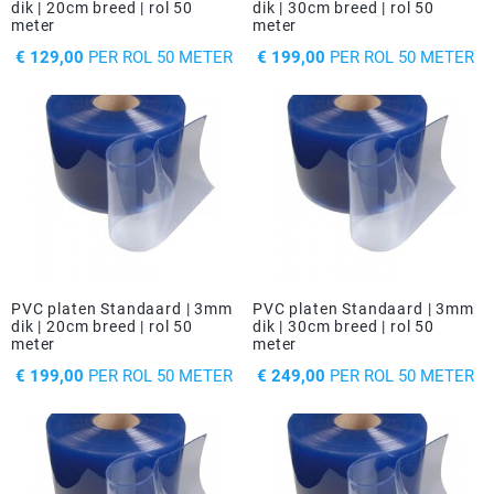
dik | 20cm breed | rol 50
dik | 30cm breed | rol 50
Driehoek/Wig profielen
Oploopprofielen
meter
meter
PRIJS
PRIJS
€ 129,00
PER ROL 50 METER
€ 199,00
PER ROL 50 METER
Silicone U Profielen
Hoekprofielen
Luikenpakking
O-ringen
Schoonmaakmiddel
PVC platen Standaard | 3mm
PVC platen Standaard | 3mm
dik | 20cm breed | rol 50
dik | 30cm breed | rol 50
meter
meter
PRIJS
PRIJS
€ 199,00
PER ROL 50 METER
€ 249,00
PER ROL 50 METER