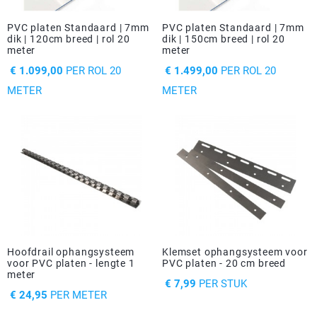
PVC platen Standaard | 7mm
PVC platen Standaard | 7mm
dik | 120cm breed | rol 20
dik | 150cm breed | rol 20
meter
meter
PRIJS
PRIJS
€ 1.099,00
PER ROL 20
€ 1.499,00
PER ROL 20
METER
METER
Hoofdrail ophangsysteem
Klemset ophangsysteem voor
voor PVC platen - lengte 1
PVC platen - 20 cm breed
meter
PRIJS
€ 7,99
PER STUK
PRIJS
€ 24,95
PER METER