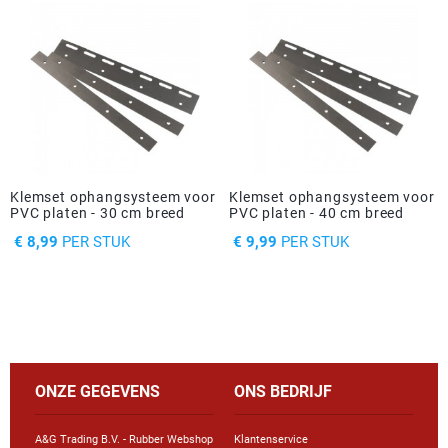
Klemset ophangsysteem voor
Klemset ophangsysteem voor
PVC platen - 30 cm breed
PVC platen - 40 cm breed
PRIJS
PRIJS
€ 8,99
PER STUK
€ 9,99
PER STUK
ONZE GEGEVENS
ONS BEDRIJF
A&G Trading B.V. - Rubber Webshop
Klantenservice