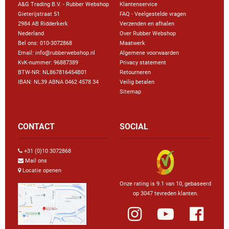
A&G Trading B.V. - Rubber Webshop
Klantenservice
Gieterijstraat 51
FAQ - Veelgestelde vragen
2984 AB Ridderkerk
Verzenden en afhalen
Nederland
Over Rubber Webshop
Bel ons:
010-3072868
Maatwerk
Email: info@rubberwebshop.nl
Algemene voorwaarden
KvK-nummer: 96887389
Privacy statement
BTW-NR: NL867816454B01
Retourneren
IBAN: NL39 ABNA 0462 4578 34
Veilig betalen
Sitemap
CONTACT
SOCIAL
+31 (0)10 3072868
Mail ons
Locatie openen
Onze rating is 9.1 van 10, gebaseerd
op 3047 tevreden klanten.