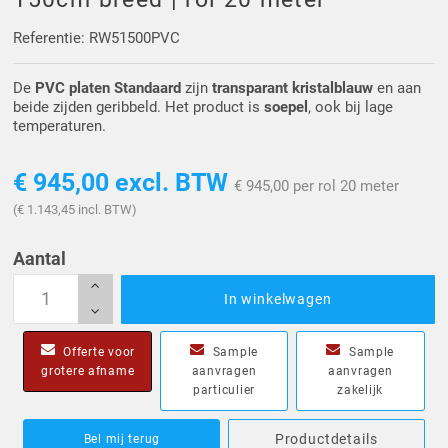
Driehoek/Wig profielen
Oploopprofielen
Referentie: RW51500PVC
Silicone U Profielen
Hoekprofielen
De
PVC platen Standaard
zijn
transparant kristalblauw
en aan
beide zijden geribbeld. Het product is
soepel
, ook bij lage
Luikenpakking
O-ringen
temperaturen.
Schoonmaakmiddel
€ 945,00
excl. BTW
€ 945,00 per rol 20 meter
(€ 1.143,45 incl. BTW)
Aantal
In winkelwagen
Offerte voor
Sample
Sample
grotere afname
aanvragen
aanvragen
particulier
zakelijk
Productdetails
Bel mij terug