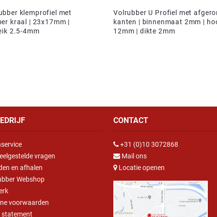
bber klemprofiel met
Volrubber U Profiel met afger
er kraal | 23x17mm |
kanten | binnenmaat 2mm | ho
eik 2.5-4mm
12mm | dikte 2mm
EDRIJF
CONTACT
service
+31 (0)10 3072868
eelgestelde vragen
Mail ons
den en afhalen
Locatie openen
ubber Webshop
erk
ne voorwaarden
y statement