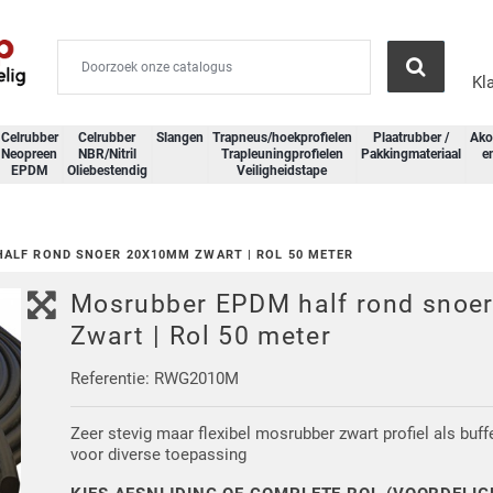
Kl
Celrubber
Celrubber
Slangen
Trapneus/hoekprofielen
Plaatrubber /
Ako
Neopreen
NBR/Nitril
Trapleuningprofielen
Pakkingmateriaal
e
EPDM
Oliebestendig
Veiligheidstape
ALF ROND SNOER 20X10MM ZWART | ROL 50 METER
Mosrubber EPDM half rond sno
Zwart | Rol 50 meter
Referentie: RWG2010M
Zeer stevig maar flexibel mosrubber zwart profiel als buff
voor diverse toepassing