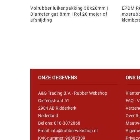
Volrubber luikenpakking 30x20mm |
EPDM Ru
Diameter gat 8mm | Rol 20 meter of
mosrubb
afsnijding
klember
ONZE GEGEVENS
ONS B
A&G Trading B.V. - Rubber Webshop
Klanten
Gieterijstraat 51
FAQ - V
2984 AB Ridderkerk
Verzen
Nederland
Over R
Bel ons:
010-3072868
Maatw
Email: info@rubberwebshop.nl
Algeme
KvK-nummer: 96887389
Privac