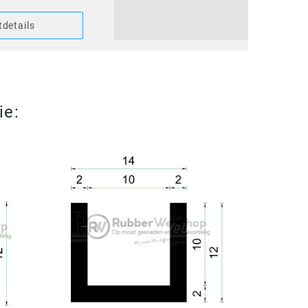
details
ie: