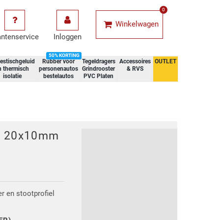
0
Winkelwagen
antenservice
Inloggen
50% KORTING
estischgeluid
Rubber voor
Tegeldragers
Accessoires
OUTLET
n thermisch
personenautos
Grindrooster
& RVS
isolatie
bestelautos
PVC Platen
er 20x10mm
er en stootprofiel