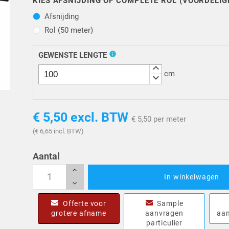
KIES AFSNIJDING OF COMPLETE ROL (VOORDELIG
Afsnijding
Afsnijding
Rol (50 meter)
Rol (50 meter)
info
GEWENSTE LENGTE
keyboard_arrow_up
cm
keyboard_arrow_down
€ 5,50
excl. BTW
€ 5,50 per meter
(€ 6,65 incl. BTW)
Aantal
In winkelwagen
Offerte voor
Sample
grotere afname
aanvragen
aan
particulier