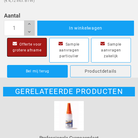
(€ 4,72 incl. BTW)
Aantal
In winkelwagen
Offerte voor
Sample
Sample
grotere afname
aanvragen
aanvragen
particulier
zakelijk
Productdetails
Bel mij terug
GERELATEERDE PRODUCTEN
Professionele Cyanoacrylaat