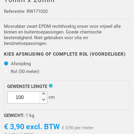
Driehoek/Wig profielen
Oploopprofielen
Referentie: RW171020
Silicone U Profielen
Hoekprofielen
Mosrubber zwart EPDM rechthoekig snoer voor vrijwel alle
binnen en buitentoepassingen. Goede chemische
Luikenpakking
O-ringen
bestendigheid. Niet gebruiken voor olie en
benzinetoepassingen.
Schoonmaakmiddel
KIES AFSNIJDING OF COMPLETE ROL (VOORDELIGER)
Afsnijding
Afsnijding
Rol (50 meter)
Rol (50 meter)
info
GEWENSTE LENGTE
keyboard_arrow_up
cm
keyboard_arrow_down
GEWICHT:
1 kg
€ 3,90
excl. BTW
€ 3,90 per meter