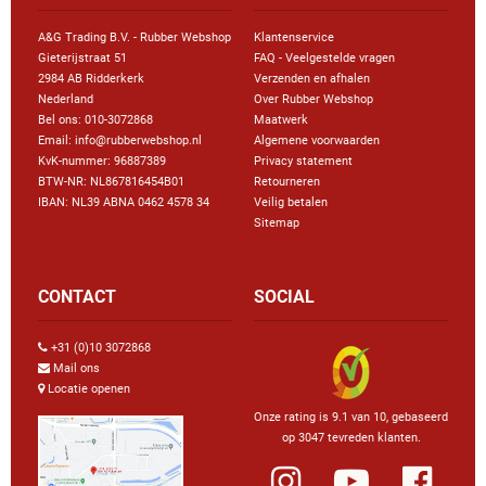
A&G Trading B.V. - Rubber Webshop
Klantenservice
Gieterijstraat 51
FAQ - Veelgestelde vragen
2984 AB Ridderkerk
Verzenden en afhalen
Nederland
Over Rubber Webshop
Bel ons:
010-3072868
Maatwerk
Email: info@rubberwebshop.nl
Algemene voorwaarden
KvK-nummer: 96887389
Privacy statement
BTW-NR: NL867816454B01
Retourneren
IBAN: NL39 ABNA 0462 4578 34
Veilig betalen
Sitemap
CONTACT
SOCIAL
+31 (0)10 3072868
Mail ons
Locatie openen
Onze rating is 9.1 van 10, gebaseerd
op 3047 tevreden klanten.