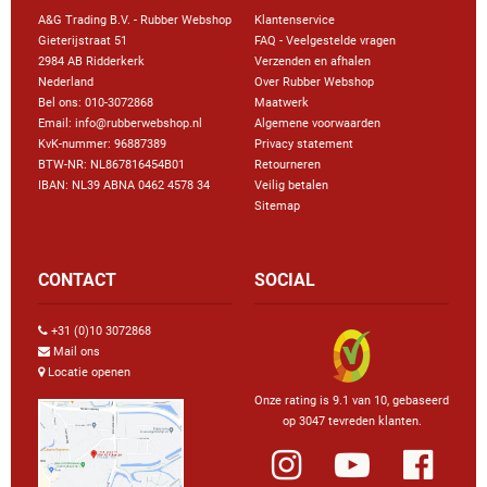
A&G Trading B.V. - Rubber Webshop
Klantenservice
Gieterijstraat 51
FAQ - Veelgestelde vragen
2984 AB Ridderkerk
Verzenden en afhalen
Nederland
Over Rubber Webshop
Bel ons:
010-3072868
Maatwerk
Email: info@rubberwebshop.nl
Algemene voorwaarden
KvK-nummer: 96887389
Privacy statement
BTW-NR: NL867816454B01
Retourneren
IBAN: NL39 ABNA 0462 4578 34
Veilig betalen
Sitemap
CONTACT
SOCIAL
+31 (0)10 3072868
Mail ons
Locatie openen
Onze rating is 9.1 van 10, gebaseerd
op 3047 tevreden klanten.