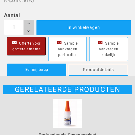
(€ 4,23 incl. BTW)
Aantal
In winkelwagen
Offerte voor
Sample
Sample
grotere afname
aanvragen
aanvragen
particulier
zakelijk
Productdetails
Bel mij terug
GERELATEERDE PRODUCTEN
Professionele Cyanoacrylaat