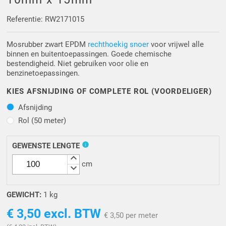
Driehoek/Wig profielen
Oploopprofielen
Referentie: RW2171015
Silicone U Profielen
Hoekprofielen
Mosrubber zwart EPDM
rechthoekig snoer
voor vrijwel alle
binnen en buitentoepassingen. Goede chemische
Luikenpakking
O-ringen
bestendigheid. Niet gebruiken voor olie en
benzinetoepassingen.
Schoonmaakmiddel
KIES AFSNIJDING OF COMPLETE ROL (VOORDELIGER)
Afsnijding
Afsnijding
Rol (50 meter)
Rol (50 meter)
info
GEWENSTE LENGTE
keyboard_arrow_up
cm
keyboard_arrow_down
GEWICHT:
1 kg
€ 3,50
excl. BTW
€ 3,50 per meter