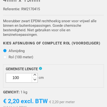
Driehoek/Wig profielen
Oploopprofielen
Referentie: RW2170415
Silicone U Profielen
Hoekprofielen
Mosrubber zwart EPDM rechthoekig snoer voor vrijwel alle
binnen en buitentoepassingen. Goede chemische
Luikenpakking
O-ringen
bestendigheid. Niet gebruiken voor olie en
benzinetoepassingen.
Schoonmaakmiddel
KIES AFSNIJDING OF COMPLETE ROL (VOORDELIGER)
Afsnijding
Afsnijding
Rol (100 meter)
Rol (100 meter)
info
GEWENSTE LENGTE
keyboard_arrow_up
cm
keyboard_arrow_down
GEWICHT:
1 kg
€ 2,20
excl. BTW
€ 2,20 per meter