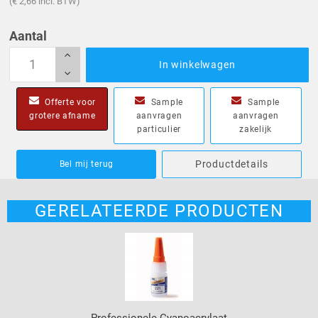
(€ 2,66 incl. BTW)
Aantal
In winkelwagen
Offerte voor
Sample
Sample
grotere afname
aanvragen
aanvragen
particulier
zakelijk
Productdetails
Bel mij terug
GERELATEERDE PRODUCTEN
Professionele Cyanoacrylaat