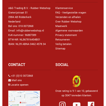
A&G Trading B.V. - Rubber Webshop
Klantenservice
Gieterijstraat 51
FAQ - Veelgestelde vragen
2984 AB Ridderkerk
Verzenden en afhalen
Nederland
Over Rubber Webshop
Bel ons:
010-3072868
Maatwerk
Email: info@rubberwebshop.nl
Algemene voorwaarden
KvK-nummer: 96887389
Privacy statement
BTW-NR: NL867816454B01
Retourneren
IBAN: NL39 ABNA 0462 4578 34
Veilig betalen
Sitemap
CONTACT
SOCIAL
+31 (0)10 3072868
Mail ons
Locatie openen
Onze rating is 9.1 van 10, gebaseerd
op 3047 tevreden klanten.