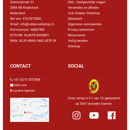
Gieterijstraat 51
FAQ - Veelgestelde vragen
2984 AB Ridderkerk
Verzenden en afhalen
Nederland
Over Rubber Webshop
Bel ons:
010-3072868
Maatwerk
Email: info@rubberwebshop.nl
Algemene voorwaarden
KvK-nummer: 96887389
Privacy statement
BTW-NR: NL867816454B01
Retourneren
IBAN: NL39 ABNA 0462 4578 34
Veilig betalen
Sitemap
CONTACT
SOCIAL
+31 (0)10 3072868
Mail ons
Locatie openen
Onze rating is 9.1 van 10, gebaseerd
op 3047 tevreden klanten.