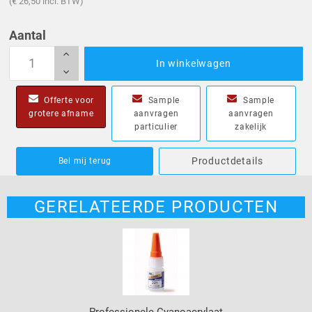
(€ 26,50 incl. BTW)
Aantal
In winkelwagen
Offerte voor
Sample
Sample
grotere afname
aanvragen
aanvragen
particulier
zakelijk
Productdetails
Bel mij terug
GERELATEERDE PRODUCTEN
Professionele Cyanoacrylaat