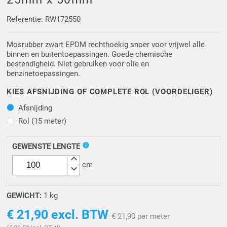
Driehoek/Wig profielen
Oploopprofielen
Referentie: RW172550
Silicone U Profielen
Hoekprofielen
Mosrubber zwart EPDM rechthoekig snoer voor vrijwel alle
binnen en buitentoepassingen. Goede chemische
Luikenpakking
O-ringen
bestendigheid. Niet gebruiken voor olie en
benzinetoepassingen.
Schoonmaakmiddel
KIES AFSNIJDING OF COMPLETE ROL (VOORDELIGER)
Afsnijding
Afsnijding
Rol (15 meter)
Rol (15 meter)
info
GEWENSTE LENGTE
keyboard_arrow_up
cm
keyboard_arrow_down
GEWICHT:
1 kg
€ 21,90
excl. BTW
€ 21,90 per meter