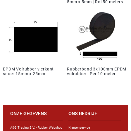
5mm x 5mm | Rol 50 meters
EPDM Volrubber vierkant
Rubberband 3x100mm EPDM
snoer 15mm x 25mm
volrubber | Per 10 meter
ONZE GEGEVENS
ONS BEDRIJF
A&G Trading B.V. - Rubber Webshop
Klantenservice