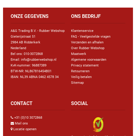
ONZE GEGEVENS
ONS BEDRIJF
A&G Trading B.V. - Rubber Webshop
Klantenservice
Gieterijstraat 51
FAQ - Veelgestelde vragen
2984 AB Ridderkerk
Verzenden en afhalen
Nederland
Over Rubber Webshop
Bel ons:
010-3072868
Maatwerk
Email: info@rubberwebshop.nl
Algemene voorwaarden
KvK-nummer: 96887389
Privacy statement
BTW-NR: NL867816454B01
Retourneren
IBAN: NL39 ABNA 0462 4578 34
Veilig betalen
Sitemap
CONTACT
SOCIAL
+31 (0)10 3072868
Mail ons
Locatie openen