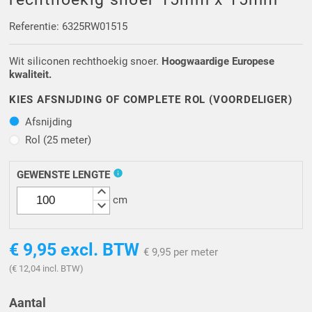
Driehoek/Wig profielen
Oploopprofielen
Referentie: 6325RW01515
Silicone U Profielen
Hoekprofielen
Wit siliconen rechthoekig snoer.
Hoogwaardige Europese
kwaliteit.
Luikenpakking
O-ringen
KIES AFSNIJDING OF COMPLETE ROL (VOORDELIGER)
Schoonmaakmiddel
Afsnijding
Afsnijding
Rol (25 meter)
Rol (25 meter)
info
GEWENSTE LENGTE
keyboard_arrow_up
cm
keyboard_arrow_down
€ 9,95
excl. BTW
€ 9,95 per meter
(€ 12,04 incl. BTW)
Aantal