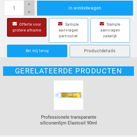
In winkelwagen
Offerte voor
Sample
Sample
grotere afname
aanvragen
aanvragen
particulier
zakelijk
Productdetails
Bel mij terug
GERELATEERDE PRODUCTEN
Professionele transparante
siliconenlijm Elastosil 90ml