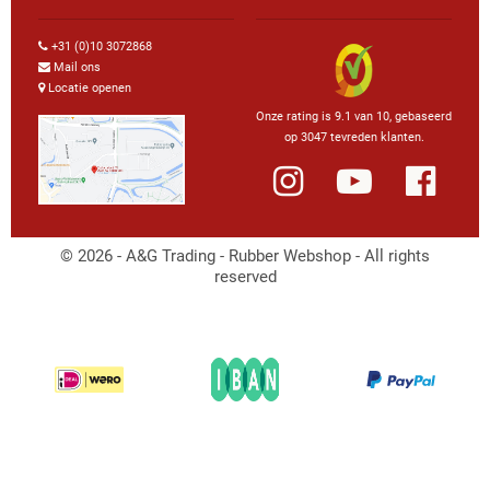
+31 (0)10 3072868
Mail ons
Locatie openen
Onze rating is 9.1 van 10, gebaseerd
op 3047 tevreden klanten.
© 2026 - A&G Trading - Rubber Webshop - All rights
reserved