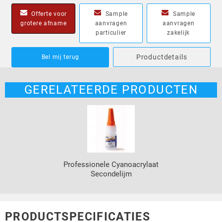
Offerte voor
Sample
Sample
grotere afname
aanvragen
aanvragen
particulier
zakelijk
Productdetails
Bel mij terug
GERELATEERDE PRODUCTEN
Professionele Cyanoacrylaat
Secondelijm
PRODUCTSPECIFICATIES