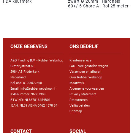
FDA keurmerk
zwart Ø 20mm | Hardheid
60+/-5 Shore A | Rol 25 meter
ONZE GEGEVENS
ONS BEDRIJF
A&G Trading B.V. - Rubber Webshop
Klantenservice
Gieterijstraat 51
FAQ - Veelgestelde vragen
2984 AB Ridderkerk
Verzenden en afhalen
Nederland
Over Rubber Webshop
Bel ons:
010-3072868
Maatwerk
Email: info@rubberwebshop.nl
Algemene voorwaarden
KvK-nummer: 96887389
Privacy statement
BTW-NR: NL867816454B01
Retourneren
IBAN: NL39 ABNA 0462 4578 34
Veilig betalen
Sitemap
CONTACT
SOCIAL