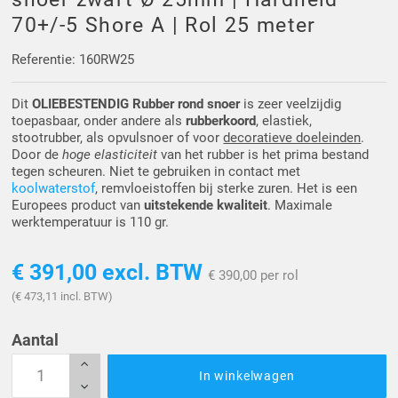
Driehoek/Wig profielen
Oploopprofielen
70+/-5 Shore A | Rol 25 meter
Silicone U Profielen
Hoekprofielen
Referentie: 160RW25
Dit
OLIEBESTENDIG Rubber rond snoer
is zeer veelzijdig
Luikenpakking
O-ringen
toepasbaar, onder andere als
rubberkoord
, elastiek,
stootrubber, als opvulsnoer of voor
decoratieve doeleinden
.
Schoonmaakmiddel
Door de
hoge elasticiteit
van het rubber is het prima bestand
tegen scheuren. Niet te gebruiken in contact met
koolwaterstof
, remvloeistoffen bij sterke zuren. Het is een
Europees product van
uitstekende kwaliteit
. Maximale
werktemperatuur is 110 gr.
€ 391,00
excl. BTW
€ 390,00 per rol
(€ 473,11 incl. BTW)
Aantal
In winkelwagen