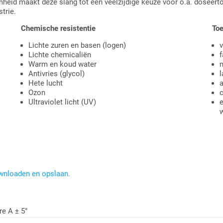
aamheid maakt deze slang tot een veelzijdige keuze voor o.a. doseer
strie.
Chemische resistentie
To
Lichte zuren en basen (logen)
v
Lichte chemicaliën
f
Warm en koud water
Antivries (glycol)
l
Hete lucht
a
Ozon
c
Ultraviolet licht (UV)
e
w
ownloaden en opslaan.
re A ± 5°