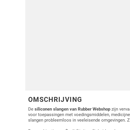
Driehoek/Wig profielen
Oploopprofielen
Silicone U Profielen
Hoekprofielen
Luikenpakking
O-ringen
Schoonmaakmiddel
OMSCHRIJVING
De
siliconen slangen van Rubber Webshop
zijn verva
voor toepassingen met voedingsmiddelen, medicijnen
slangen probleemloos in veeleisende omgevingen. Ze b