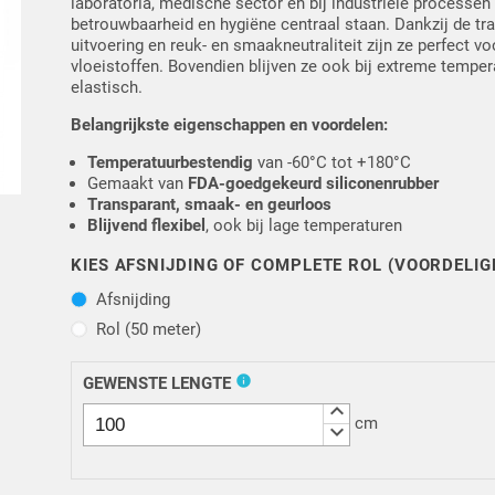
laboratoria, medische sector en bij industriële processen
betrouwbaarheid en hygiëne centraal staan. Dankzij de tr
uitvoering en reuk- en smaakneutraliteit zijn ze perfect v
vloeistoffen. Bovendien blijven ze ook bij extreme tempe
elastisch.
Belangrijkste eigenschappen en voordelen:
Temperatuurbestendig
van -60°C tot +180°C
Gemaakt van
FDA-goedgekeurd siliconenrubber
Transparant, smaak- en geurloos
Blijvend flexibel
, ook bij lage temperaturen
KIES AFSNIJDING OF COMPLETE ROL (VOORDELIG
Afsnijding
Afsnijding
Rol (50 meter)
Rol (50 meter)
info
GEWENSTE LENGTE
keyboard_arrow_up
cm
keyboard_arrow_down