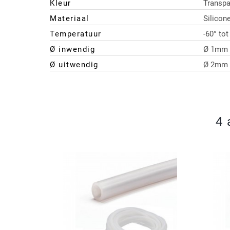
Kleur
Transpa
Materiaal
Silicon
Temperatuur
-60° to
Ø inwendig
Ø 1mm 
Ø uitwendig
Ø 2mm 
4 