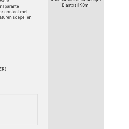
 waar
Elastosil 90ml
ansparante
oor contact met
raturen soepel en
ER)