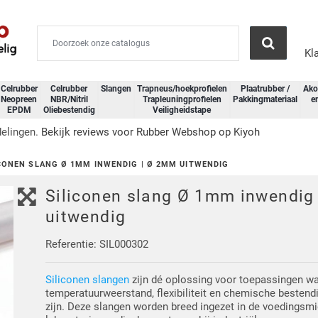
Kl
Celrubber
Celrubber
Slangen
Trapneus/hoekprofielen
Plaatrubber /
Ako
Neopreen
NBR/Nitril
Trapleuningprofielen
Pakkingmateriaal
e
EPDM
Oliebestendig
Veiligheidstape
:00 besteld, dezelfde dag verzonden
CONEN SLANG Ø 1MM INWENDIG | Ø 2MM UITWENDIG
Siliconen slang Ø 1mm inwendig
uitwendig
Referentie: SIL000302
Siliconen slangen
zijn dé oplossing voor toepassingen wa
temperatuurweerstand, flexibiliteit en chemische bestend
zijn. Deze slangen worden breed ingezet in de voedingsmi