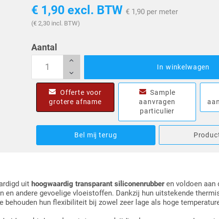
€ 1,90
excl. BTW
€ 1,90 per meter
(€ 2,30 incl. BTW)
Aantal
In winkelwagen
Offerte voor
Sample
grotere afname
aanvragen
aan
particulier
Bel mij terug
Product
ardigd uit
hoogwaardig transparant siliconenrubber
en voldoen aan 
 en andere gevoelige vloeistoffen. Dankzij hun uitstekende therm
ehouden hun flexibiliteit bij zowel zeer lage als hoge temperaturen