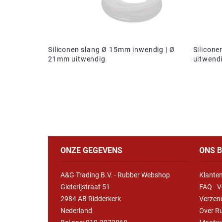
Siliconen slang Ø 15mm inwendig | Ø
Silicone
21mm uitwendig
uitwend
ONZE GEGEVENS
ONS B
A&G Trading B.V. - Rubber Webshop
Klanten
Gieterijstraat 51
FAQ - V
2984 AB Ridderkerk
Verzen
Nederland
Over R