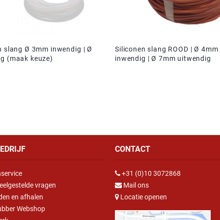
n slang Ø 3mm inwendig | Ø
Siliconen slang ROOD | Ø 4mm
ig (maak keuze)
inwendig | Ø 7mm uitwendig
EDRIJF
CONTACT
service
+31 (0)10 3072868
eelgestelde vragen
Mail ons
den en afhalen
Locatie openen
ubber Webshop