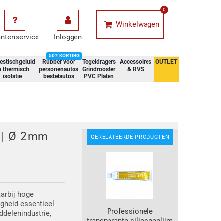
0
Winkelwagen
antenservice
Inloggen
50% KORTING
estischgeluid
Rubber voor
Tegeldragers
Accessoires
OUTLET
n thermisch
personenautos
Grindrooster
& RVS
isolatie
bestelautos
PVC Platen
 | Ø 2mm
GERELATEERDE PRODUCTEN
arbij hoge
igheid essentieel
Professionele
ddelenindustrie,
transparante siliconenlijm