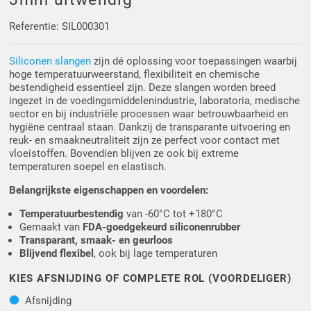
Driehoek/Wig profielen
Oploopprofielen
Referentie: SIL000301
Silicone U Profielen
Hoekprofielen
Siliconen slangen
zijn dé oplossing voor toepassingen waarbij
hoge temperatuurweerstand, flexibiliteit en chemische
Luikenpakking
O-ringen
bestendigheid essentieel zijn. Deze slangen worden breed
ingezet in de voedingsmiddelenindustrie, laboratoria, medische
sector en bij industriële processen waar betrouwbaarheid en
Schoonmaakmiddel
hygiëne centraal staan. Dankzij de transparante uitvoering en
reuk- en smaakneutraliteit zijn ze perfect voor contact met
vloeistoffen. Bovendien blijven ze ook bij extreme
temperaturen soepel en elastisch.
Belangrijkste eigenschappen en voordelen:
Temperatuurbestendig
van -60°C tot +180°C
Gemaakt van
FDA-goedgekeurd siliconenrubber
Transparant, smaak- en geurloos
Blijvend flexibel
, ook bij lage temperaturen
KIES AFSNIJDING OF COMPLETE ROL (VOORDELIGER)
Afsnijding
Afsnijding