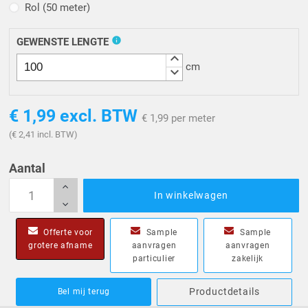
Rol (50 meter)
Rol (50 meter)
info
GEWENSTE LENGTE
keyboard_arrow_up
cm
keyboard_arrow_down
€ 1,99
excl. BTW
€ 1,99 per meter
(€ 2,41 incl. BTW)
Aantal
In winkelwagen
Offerte voor
Sample
Sample
grotere afname
aanvragen
aanvragen
particulier
zakelijk
Productdetails
Bel mij terug