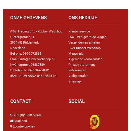
ONZE GEGEVENS
ONS BEDRIJF
A&G Trading B.V. - Rubber Webshop
Klantenservice
Gieterijstraat 51
FAQ - Veelgestelde vragen
2984 AB Ridderkerk
Verzenden en afhalen
Nederland
Over Rubber Webshop
Bel ons:
010-3072868
Maatwerk
Email: info@rubberwebshop.nl
Algemene voorwaarden
KvK-nummer: 96887389
Privacy statement
BTW-NR: NL867816454B01
Retourneren
IBAN: NL39 ABNA 0462 4578 34
Veilig betalen
Sitemap
CONTACT
SOCIAL
+31 (0)10 3072868
Mail ons
Locatie openen