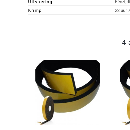
Uitvoering
Eénzijd
Krimp
22 uur 
4 