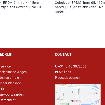
er EPDM 6mm dik | 15mm
Celrubber EPDM 4mm dik | 1
 zijde zelfklevend | Rol 10
breed | 1 zijde zelfklevend | Rol
meter
EDRIJF
CONTACT
service
+31 (0)10 3072868
eelgestelde vragen
Mail ons
den en afhalen
Locatie openen
ubber Webshop
erk
ne voorwaarden
y statement