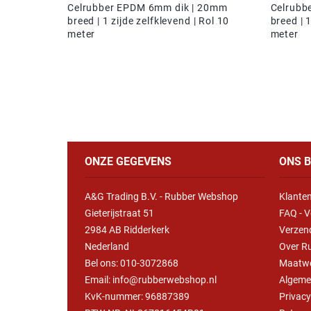
Celrubber EPDM 6mm dik | 20mm
Celrubb
breed | 1 zijde zelfklevend | Rol 10
breed | 1
meter
meter
ONZE GEGEVENS
ONS B
A&G Trading B.V. - Rubber Webshop
Klanten
Gieterijstraat 51
FAQ - V
2984 AB Ridderkerk
Verzen
Nederland
Over R
Bel ons:
010-3072868
Maatw
Email: info@rubberwebshop.nl
Algeme
KvK-nummer: 96887389
Privac