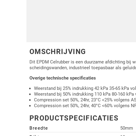
Driehoek/Wig profielen
Oploopprofielen
Silicone U Profielen
Hoekprofielen
Luikenpakking
O-ringen
OMSCHRIJVING
Schoonmaakmiddel
Dit EPDM Celrubber is een duurzame afdichting bij wa
scheidingswanden, industrieel toepasbaar als gelui
Overige technische specificaties
Weerstand bij 25% indrukking 42 kPa 35-65 kPa 
Weerstand bij 50% indrukking 110 kPa 80-160 kPa
Compression set 50%, 24hr, 23°C <25% volgens 
Compression set 50%, 24hr, 40°C <60% volgens N
PRODUCTSPECIFICATIES
Breedte
50mm