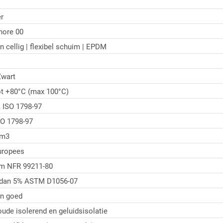
r
hore 00
n cellig | flexibel schuim | EPDM
wart
ot +80°C (max 100°C)
 ISO 1798-97
O 1798-97
/m3
uropees
/m NFR 99211-80
 dan 5% ASTM D1056-07
n goed
ude isolerend en geluidsisolatie