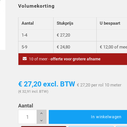
Volumekorting
Aantal
Stukprijs
U bespaart
1-4
€ 27,20
5-9
€ 24,80
€ 12,00 of me
10 of meer -
offerte voor grotere afname
€ 27,20
excl. BTW
€ 27,20 per rol 10 meter
(€ 32,91 incl. BTW)
Aantal
In winkelwagen