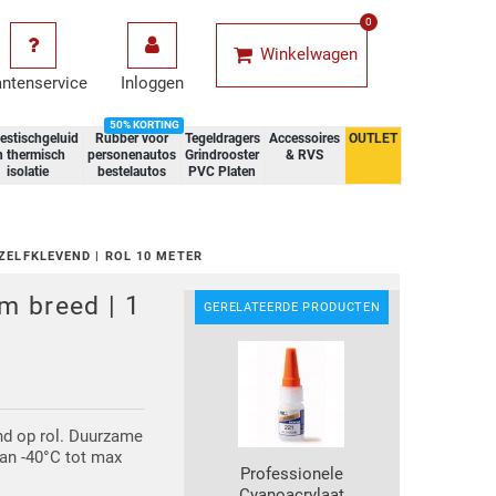
0
Winkelwagen
antenservice
Inloggen
50% KORTING
estischgeluid
Rubber voor
Tegeldragers
Accessoires
OUTLET
n thermisch
personenautos
Grindrooster
& RVS
isolatie
bestelautos
PVC Platen
 ZELFKLEVEND | ROL 10 METER
 breed | 1
GERELATEERDE PRODUCTEN
end op rol. Duurzame
van -40°C tot max
Professionele
Cyanoacrylaat