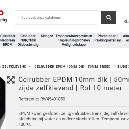
Kl
Celrubber
Celrubber
Slangen
Trapneus/hoekprofielen
Plaatrubber /
Ako
Neopreen
NBR/Nitril
Trapleuningprofielen
Pakkingmateriaal
e
EPDM
Oliebestendig
Veiligheidstape
G ZELFKLEVEND
CELRUBBER EPDM 10MM DIK | 50MM BREED | 1 ZIJDE
Celrubber EPDM 10mm dik | 50mm
zijde zelfklevend | Rol 10 meter
Referentie: RW45401050
EPDM zwart gesloten cellig celrubber. Eénzijdig zelfklev
afdichting bij water en andere vloeistoffen. Temperatuur 
100°C.