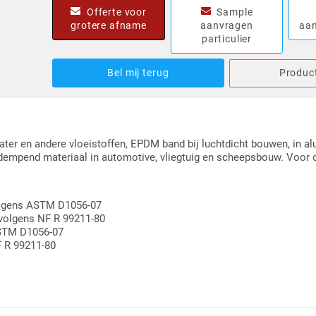
Offerte voor
Sample
grotere afname
aanvragen
aan
particulier
Bel mij terug
Product
ter en andere vloeistoffen, EPDM band bij luchtdicht bouwen, in al
ddempend materiaal in automotive, vliegtuig en scheepsbouw. Voor 
volgens ASTM D1056-07
 volgens NF R 99211-80
ASTM D1056-07
F R 99211-80