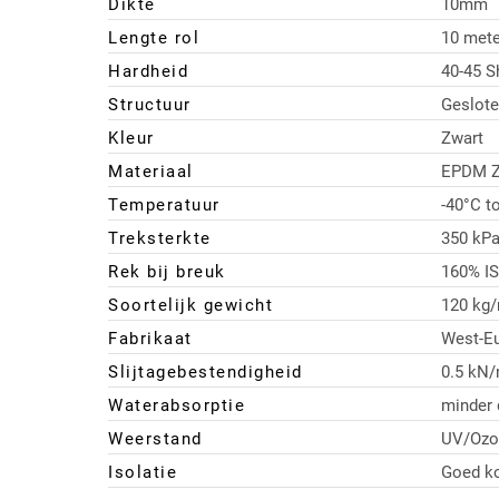
Dikte
10mm
Lengte rol
10 mete
Hardheid
40-45 S
Structuur
Geslote
Kleur
Zwart
Materiaal
EPDM Z
Temperatuur
-40°C t
Treksterkte
350 kPa
Rek bij breuk
160% IS
Soortelijk gewicht
120 kg
Fabrikaat
West-E
Slijtagebestendigheid
0.5 kN
Waterabsorptie
minder
Weerstand
UV/Ozo
Isolatie
Goed ko