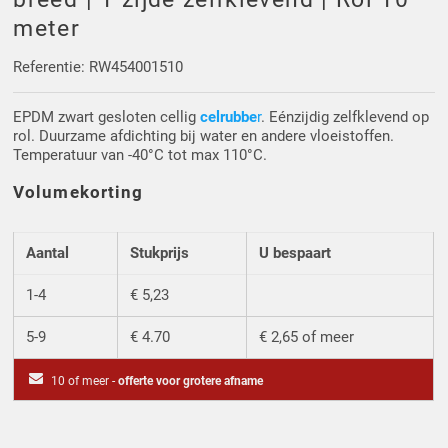
Driehoek/Wig profielen
Oploopprofielen
meter
Silicone U Profielen
Hoekprofielen
Referentie: RW454001510
EPDM zwart gesloten cellig
celrubbe
r
. Eénzijdig zelfklevend op
Luikenpakking
O-ringen
rol. Duurzame afdichting bij water en andere vloeistoffen.
Temperatuur van -40°C tot max 110°C.
Schoonmaakmiddel
Volumekorting
Aantal
Stukprijs
U bespaart
1-4
€ 5,23
5-9
€ 4.70
€ 2,65 of meer
10 of meer -
offerte voor grotere afname