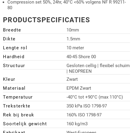
Compression set 50%, 24hr, 40°C <60% volgens NF R 99211-
80
PRODUCTSPECIFICATIES
Breedte
10mm
Dikte
1.5mm
Lengte rol
10 meter
Hardheid
40-45 Shore 00
Structuur
Gesloten cellig | flexibel schuim
| NEOPREEN
Kleur
Zwart
Materiaal
EPDM Zwart
Temperatuur
-40°C tot +90°C (max 110°C)
Treksterkte
350 kPa ISO 1798-97
Rek bij breuk
160% ISO 1798-97
Soortelijk gewicht
160 kg/m3
Fabrikaat
West-Europees