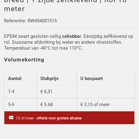
Driehoek/Wig profielen
Oploopprofielen
meter
Silicone U Profielen
Hoekprofielen
Referentie: RW454001515
EPDM zwart gesloten cellig
celrubbe
r. Eénzijdig zelfklevend op
Luikenpakking
O-ringen
rol. Duurzame afdichting bij water en andere vloeistoffen.
Temperatuur van -40°C tot max 110°C.
Schoonmaakmiddel
Volumekorting
Aantal
Stukprijs
U bespaart
1-4
€ 6,31
5-9
€ 5.68
€ 3,15 of meer
10 of meer -
offerte voor grotere afname