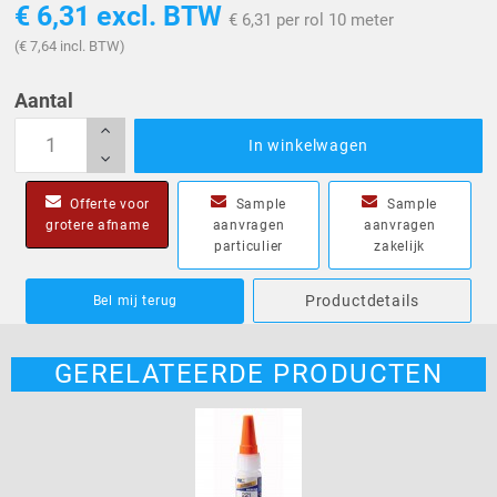
€ 6,31
excl. BTW
€ 6,31 per rol 10 meter
(€ 7,64 incl. BTW)
Aantal
In winkelwagen
Offerte voor
Sample
Sample
grotere afname
aanvragen
aanvragen
particulier
zakelijk
Productdetails
Bel mij terug
GERELATEERDE PRODUCTEN