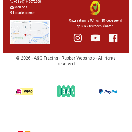
+31 (0)10 3072868
Mail ons
Locatie openen
Onze rating is 9.1 van 10, gebaseerd
op 3047 tevreden klanten.
© 2026 - A&G Trading - Rubber Webshop - All rights
reserved