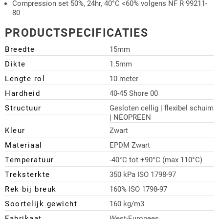
Compression set 50%, 24hr, 40°C <60% volgens NF R 99211-
80
PRODUCTSPECIFICATIES
Breedte
15mm
Dikte
1.5mm
Lengte rol
10 meter
Hardheid
40-45 Shore 00
Structuur
Gesloten cellig | flexibel schuim
| NEOPREEN
Kleur
Zwart
Materiaal
EPDM Zwart
Temperatuur
-40°C tot +90°C (max 110°C)
Treksterkte
350 kPa ISO 1798-97
Rek bij breuk
160% ISO 1798-97
Soortelijk gewicht
160 kg/m3
Fabrikaat
West-Europees