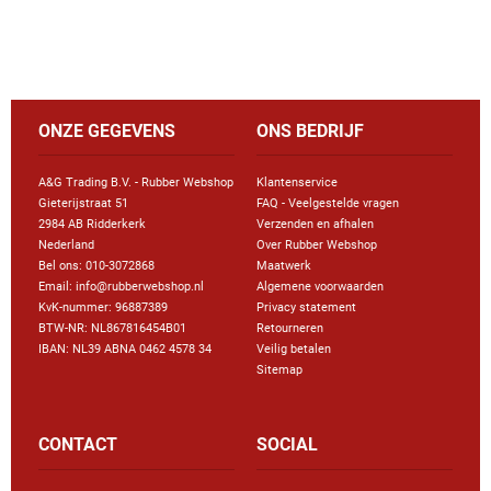
ONZE GEGEVENS
ONS BEDRIJF
A&G Trading B.V. - Rubber Webshop
Klantenservice
Gieterijstraat 51
FAQ - Veelgestelde vragen
2984 AB Ridderkerk
Verzenden en afhalen
Nederland
Over Rubber Webshop
Bel ons:
010-3072868
Maatwerk
Email: info@rubberwebshop.nl
Algemene voorwaarden
KvK-nummer: 96887389
Privacy statement
BTW-NR: NL867816454B01
Retourneren
IBAN: NL39 ABNA 0462 4578 34
Veilig betalen
Sitemap
CONTACT
SOCIAL