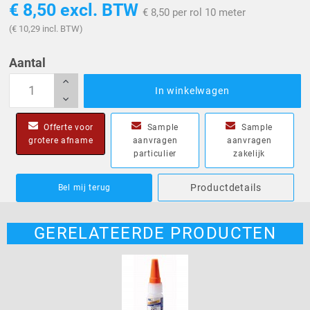
€ 8,50
excl. BTW
€ 8,50 per rol 10 meter
(€ 10,29 incl. BTW)
Aantal
In winkelwagen
Offerte voor
Sample
Sample
grotere afname
aanvragen
aanvragen
particulier
zakelijk
Productdetails
Bel mij terug
GERELATEERDE PRODUCTEN