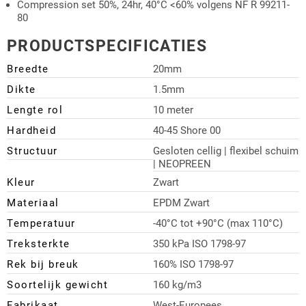
Compression set 50%, 24hr, 40°C <60% volgens NF R 99211-
80
PRODUCTSPECIFICATIES
Breedte
20mm
Dikte
1.5mm
Lengte rol
10 meter
Hardheid
40-45 Shore 00
Structuur
Gesloten cellig | flexibel schuim
| NEOPREEN
Kleur
Zwart
Materiaal
EPDM Zwart
Temperatuur
-40°C tot +90°C (max 110°C)
Treksterkte
350 kPa ISO 1798-97
Rek bij breuk
160% ISO 1798-97
Soortelijk gewicht
160 kg/m3
Fabrikaat
West-Europees