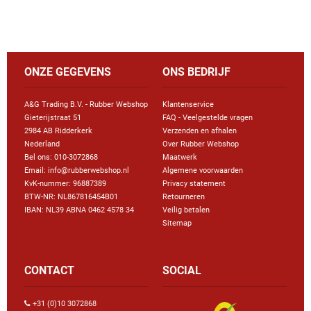
ONZE GEGEVENS
ONS BEDRIJF
A&G Trading B.V. - Rubber Webshop
Klantenservice
Gieterijstraat 51
FAQ - Veelgestelde vragen
2984 AB Ridderkerk
Verzenden en afhalen
Nederland
Over Rubber Webshop
Bel ons:
010-3072868
Maatwerk
Email: info@rubberwebshop.nl
Algemene voorwaarden
KvK-nummer: 96887389
Privacy statement
BTW-NR: NL867816454B01
Retourneren
IBAN: NL39 ABNA 0462 4578 34
Veilig betalen
Sitemap
CONTACT
SOCIAL
+31 (0)10 3072868