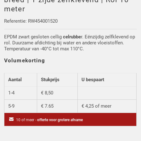
Driehoek/Wig profielen
Oploopprofielen
meter
Silicone U Profielen
Hoekprofielen
Referentie: RW454001520
EPDM zwart gesloten cellig
celrubbe
r. Eénzijdig zelfklevend op
Luikenpakking
O-ringen
rol. Duurzame afdichting bij water en andere vloeistoffen.
Temperatuur van -40°C tot max 110°C.
Schoonmaakmiddel
Volumekorting
Aantal
Stukprijs
U bespaart
1-4
€ 8,50
5-9
€ 7.65
€ 4,25 of meer
10 of meer -
offerte voor grotere afname