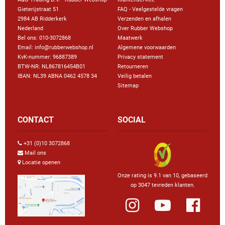
Gieterijstraat 51
FAQ - Veelgestelde vragen
2984 AB Ridderkerk
Verzenden en afhalen
Nederland
Over Rubber Webshop
Bel ons:
010-3072868
Maatwerk
Email: info@rubberwebshop.nl
Algemene voorwaarden
KvK-nummer: 96887389
Privacy statement
BTW-NR: NL867816454B01
Retourneren
IBAN: NL39 ABNA 0462 4578 34
Veilig betalen
Sitemap
CONTACT
SOCIAL
+31 (0)10 3072868
Mail ons
Locatie openen
Onze rating is 9.1 van 10, gebaseerd
op 3047 tevreden klanten.