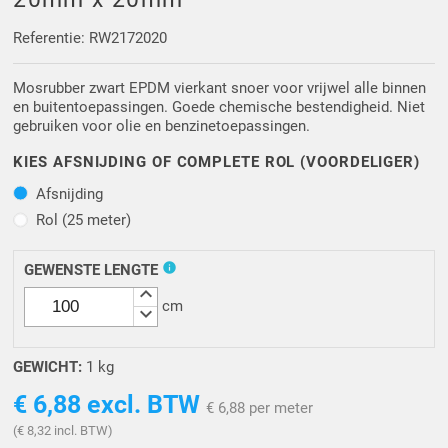
Driehoek/Wig profielen
Oploopprofielen
Referentie: RW2172020
Silicone U Profielen
Hoekprofielen
Mosrubber zwart EPDM vierkant snoer voor vrijwel alle binnen
en buitentoepassingen. Goede chemische bestendigheid. Niet
Luikenpakking
O-ringen
gebruiken voor olie en benzinetoepassingen.
KIES AFSNIJDING OF COMPLETE ROL (VOORDELIGER)
Schoonmaakmiddel
Afsnijding
Afsnijding
Rol (25 meter)
Rol (25 meter)
info
GEWENSTE LENGTE
keyboard_arrow_up
cm
keyboard_arrow_down
GEWICHT:
1 kg
€ 6,88
excl. BTW
€ 6,88 per meter
(€ 8,32 incl. BTW)