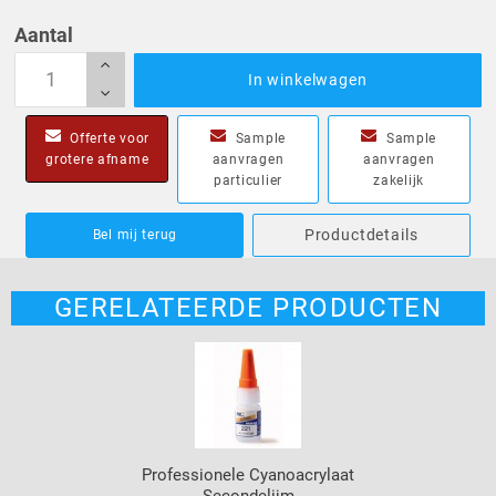
Aantal
In winkelwagen
Offerte voor
Sample
Sample
grotere afname
aanvragen
aanvragen
particulier
zakelijk
Productdetails
Bel mij terug
GERELATEERDE PRODUCTEN
Professionele Cyanoacrylaat
Secondelijm