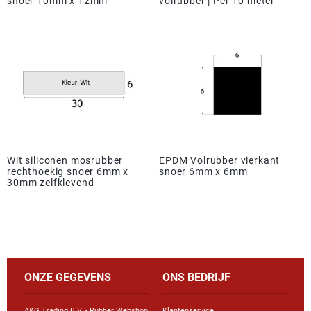
snoer 10mm x 12mm
volrubber | Per 10 meter
Wit siliconen mosrubber
EPDM Volrubber vierkant
rechthoekig snoer 6mm x
snoer 6mm x 6mm
30mm zelfklevend
ONZE GEGEVENS
ONS BEDRIJF
A&G Trading B.V. - Rubber Webshop
Klantenservice